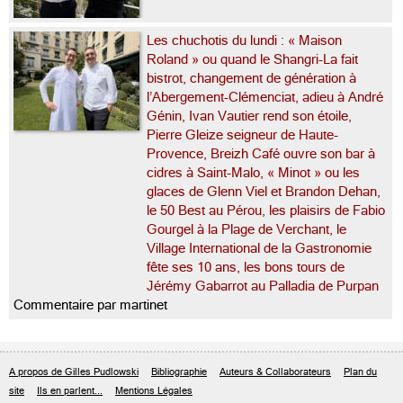
Les chuchotis du lundi : « Maison
Roland » ou quand le Shangri-La fait
bistrot, changement de génération à
l’Abergement-Clémenciat, adieu à André
Génin, Ivan Vautier rend son étoile,
Pierre Gleize seigneur de Haute-
Provence, Breizh Café ouvre son bar à
cidres à Saint-Malo, « Minot » ou les
glaces de Glenn Viel et Brandon Dehan,
le 50 Best au Pérou, les plaisirs de Fabio
Gourgel à la Plage de Verchant, le
Village International de la Gastronomie
fête ses 10 ans, les bons tours de
Jérémy Gabarrot au Palladia de Purpan
Commentaire par martinet
A propos de Gilles Pudlowski
Bibliographie
Auteurs & Collaborateurs
Plan du
site
Ils en parlent...
Mentions Légales