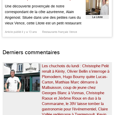
Une découverte provençale de notre
correspondant de la côte azuréenne, Alain
La Litote
Angenost. Située dans une des petites rues du
vieux Vence, cette Litote est un petit restaurant
avec deux niveaux et une terrasse ombragée
Article publié il y a 13 ans
Restaurants français Vence
par un superbe tilleul. Stéphane Furlan, qui en a
fait l’acquisition en 2005, vient d’en refaire le
décor, avec poutres, pierres […]...
Derniers commentaires
Les chuchotis du lundi : Christophe Pelé
renaît à Kérity, Olivier Bellin s’interroge à
Plomodiern, Hugo Bourny quitte Lucas-
Carton, Matthias Marc démarre à
Malbuisson, coup de jeune chez
Georges Blanc à Vonnas, Christophe
Raoux et Jérôme Rioux en duo à la
Commaraine, le 39V laisse tomber la
gastronomie pour l’événementiel, Claire
Vallée redémarre à Trentemoult, Kevin