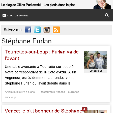
Le blog de Gilles Pudlowski
Les pieds dans le plat
Inscrivez-vous

Suivez moi
Stéphane Furlan
Tourrettes-sur-Loup : Furlan va de
l’avant
Une table avenante à Tourrette-sur-Loup ?
Le Sansot
Notre correspondant de la Côte d’Azur, Alain
Angenost, est évidemment au rendez-vous…
Stéphane Furlan qui avait débuté dans la
cuisine en 1993 en tant que commis au Soldat
Article publié il y a 5 ans
Restaurants français Tourrettes-
de l’An II à Phalsbourg, avait été, de 2003 à
sur-Loup
2005, sous-chef des cuisines du Martinez à
Cannes sous les ordres […]...
4
Vence: le p’tit bonheur de Stéphane