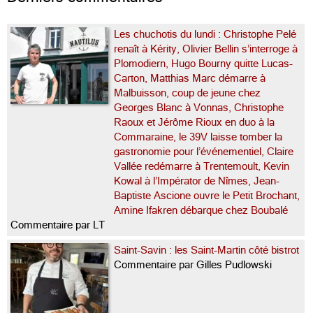
Les chuchotis du lundi : Christophe Pelé
renaît à Kérity, Olivier Bellin s’interroge à
Plomodiern, Hugo Bourny quitte Lucas-
Carton, Matthias Marc démarre à
Malbuisson, coup de jeune chez
Georges Blanc à Vonnas, Christophe
Raoux et Jérôme Rioux en duo à la
Commaraine, le 39V laisse tomber la
gastronomie pour l’événementiel, Claire
Vallée redémarre à Trentemoult, Kevin
Kowal à l’Impérator de Nîmes, Jean-
Baptiste Ascione ouvre le Petit Brochant,
Amine Ifakren débarque chez Boubalé
Commentaire par LT
Saint-Savin : les Saint-Martin côté bistrot
Commentaire par Gilles Pudlowski