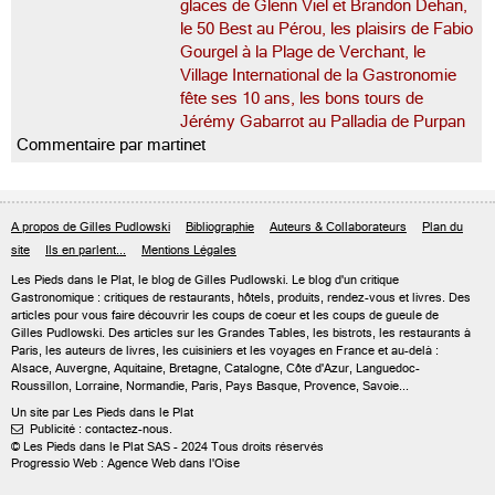
glaces de Glenn Viel et Brandon Dehan,
le 50 Best au Pérou, les plaisirs de Fabio
Gourgel à la Plage de Verchant, le
Village International de la Gastronomie
fête ses 10 ans, les bons tours de
Jérémy Gabarrot au Palladia de Purpan
Commentaire par martinet
A propos de Gilles Pudlowski
Bibliographie
Auteurs & Collaborateurs
Plan du
site
Ils en parlent...
Mentions Légales
Les Pieds dans le Plat, le blog de
Gilles Pudlowski
. Le blog d'un critique
Gastronomique : critiques de restaurants, hôtels, produits, rendez-vous et livres. Des
articles pour vous faire découvrir les coups de coeur et les coups de gueule de
Gilles Pudlowski. Des articles sur les Grandes Tables, les bistrots, les restaurants à
Paris, les auteurs de livres, les cuisiniers et les voyages en France et au-delà :
Alsace, Auvergne, Aquitaine, Bretagne, Catalogne, Côte d'Azur, Languedoc-
Roussillon, Lorraine, Normandie, Paris, Pays Basque, Provence, Savoie...
Un site par Les Pieds dans le Plat
Publicité : contactez-nous.

© Les Pieds dans le Plat SAS - 2024 Tous droits réservés
Progressio Web : Agence Web dans l'Oise