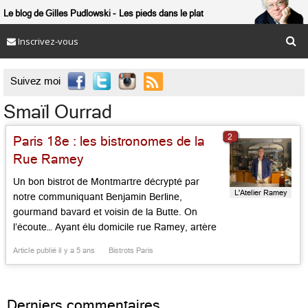
Le blog de Gilles Pudlowski
Les pieds dans le plat
Inscrivez-vous

Suivez moi
Smaïl Ourrad
2
Paris 18e : les bistronomes de la
Rue Ramey
Un bon bistrot de Montmartre décrypté par
L'Atelier Ramey
notre communiquant Benjamin Berline,
gourmand bavard et voisin de la Butte. On
l’écoute… Ayant élu domicile rue Ramey, artère
pentue devenue gourmande dans ce coin
Article publié il y a 5 ans
Bistrots Paris
mouvant de la Butte, cette table bon enfant joue
la carte de la bistronomie de bon ton, faisant la
part belle aux produits […]...
Derniers commentaires