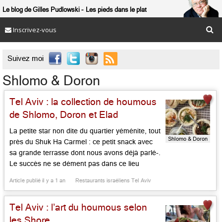
Le blog de Gilles Pudlowski
Les pieds dans le plat
Inscrivez-vous

Suivez moi
Shlomo & Doron
Tel Aviv : la collection de houmous
de Shlomo, Doron et Elad
La petite star non dite du quartier yéménite, tout
Shlomo & Doron
près du Shuk Ha Carmel : ce petit snack avec
sa grande terrasse dont nous avons déjà parlé-.
Le succès ne se dément pas dans ce lieu
simple, savoureux, authentique, créé par pépé
Article publié il y a 1 an
Restaurants israéliens Tel Aviv
Shlomo Shore en 1937. La maison a été reprise
par son fils Doron, […]...
Tel Aviv : l’art du houmous selon
les Shore