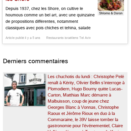
Depuis 1937, chez les Shore, on cultive le
Shlomo & Doron
houmous comme un bel art, avec une quinzaine
de propositions différentes, notamment
classiques avec pois chiches et tehina, salade
de légumes frais et taillés, en shakshuka, aux
Article publié il y a 5 ans
Restaurants israéliens Tel Aviv
œufs, aux aubergines, mesabacha avec sa
sauce épicée, zaatar ou champignons, dal aux
lentilles à l’indienne, à la mexicaine avec […]...
Derniers commentaires
Les chuchotis du lundi : Christophe Pelé
renaît à Kérity, Olivier Bellin s’interroge à
Plomodiern, Hugo Bourny quitte Lucas-
Carton, Matthias Marc démarre à
Malbuisson, coup de jeune chez
Georges Blanc à Vonnas, Christophe
Raoux et Jérôme Rioux en duo à la
Commaraine, le 39V laisse tomber la
gastronomie pour l’événementiel, Claire