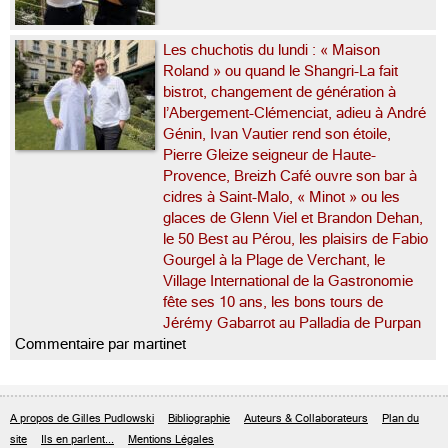
Les chuchotis du lundi : « Maison
Roland » ou quand le Shangri-La fait
bistrot, changement de génération à
l’Abergement-Clémenciat, adieu à André
Génin, Ivan Vautier rend son étoile,
Pierre Gleize seigneur de Haute-
Provence, Breizh Café ouvre son bar à
cidres à Saint-Malo, « Minot » ou les
glaces de Glenn Viel et Brandon Dehan,
le 50 Best au Pérou, les plaisirs de Fabio
Gourgel à la Plage de Verchant, le
Village International de la Gastronomie
fête ses 10 ans, les bons tours de
Jérémy Gabarrot au Palladia de Purpan
Commentaire par martinet
A propos de Gilles Pudlowski
Bibliographie
Auteurs & Collaborateurs
Plan du
site
Ils en parlent...
Mentions Légales