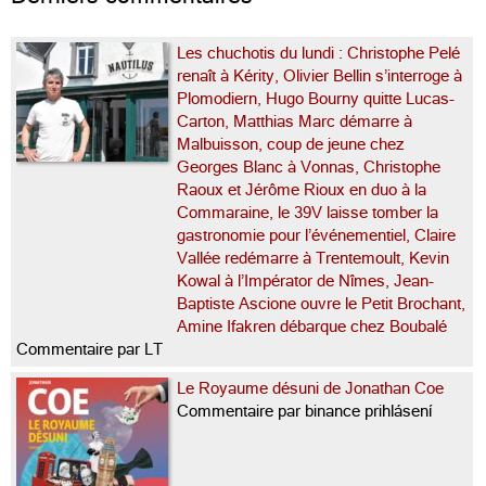
Les chuchotis du lundi : Christophe Pelé
renaît à Kérity, Olivier Bellin s’interroge à
Plomodiern, Hugo Bourny quitte Lucas-
Carton, Matthias Marc démarre à
Malbuisson, coup de jeune chez
Georges Blanc à Vonnas, Christophe
Raoux et Jérôme Rioux en duo à la
Commaraine, le 39V laisse tomber la
gastronomie pour l’événementiel, Claire
Vallée redémarre à Trentemoult, Kevin
Kowal à l’Impérator de Nîmes, Jean-
Baptiste Ascione ouvre le Petit Brochant,
Amine Ifakren débarque chez Boubalé
Commentaire par LT
Le Royaume désuni de Jonathan Coe
Commentaire par binance prihlásení