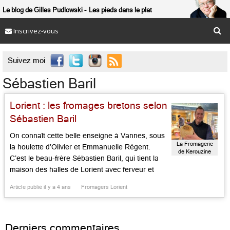
Le blog de Gilles Pudlowski
Les pieds dans le plat
Inscrivez-vous

Suivez moi
Sébastien Baril
Lorient : les fromages bretons selon
Sébastien Baril
On connaît cette belle enseigne à Vannes, sous
La Fromagerie
la houlette d’Olivier et Emmanuelle Régent.
de Kerouzine
C’est le beau-frère Sébastien Baril, qui tient la
Lorient
maison des halles de Lorient avec ferveur et
personnalité, affinant lui-même ses fromages
Article publié il y a 4 ans
Fromagers Lorient
avec soin louable. Si toutes les pâtes de
l’hexagone occupent ici une place éminente, la
Bretagne se tient là aux […]...
Derniers commentaires