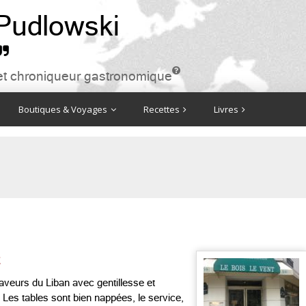
 Pudlowski


ire et chroniqueur gastronomique
Boutiques & Voyages
Recettes
Livres
t
saveurs du Liban avec gentillesse et
. Les tables sont bien nappées, le service,