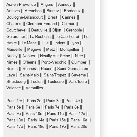
||
||
||
Aix-en-Provence
Angers
Annecy
||
||
||
||
Antibes
Arcachon
Biarritz
Bordeaux
||
||
||
Boulogne-Billancourt
Brest
Cannes
||
||
||
Chartres
Clermont-Ferrand
Colmar
||
||
||
||
Courchevel
Deauville
Dijon
Grenoble
||
||
||
Gérardmer
La Rochelle
Le Cap-Ferret
Le
||
||
||
||
||
Havre
Le Mans
Lille
Lorient
Lyon
||
||
||
||
Marseille
Megève
Metz
Montpellier
||
||
||
||
Nancy
Nantes
Neuilly-sur-Seine
Nice
||
||
||
||
Nîmes
Orléans
Porto-Vecchio
Quimper
||
||
||
Reims
Rennes
Rouen
Saint-Germain-en-
||
||
||
||
Laye
Saint-Malo
Saint-Tropez
Saverne
||
||
||
||
Strasbourg
Toulon
Toulouse
Val d'Isère
||
Valence
Versailles
||
||
||
||
Paris 1er
Paris 2e
Paris 3e
Paris 4e
||
||
||
||
Paris 5e
Paris 6e
Paris 7e
Paris 8e
||
||
||
||
Paris 9e
Paris 10e
Paris 11e
Paris 12e
||
||
||
||
Paris 13e
Paris 14e
Paris 15e
Paris 16e
||
||
||
Paris 17e
Paris 18e
Paris 19e
Paris 20e