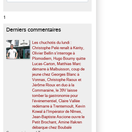
1
Derniers commentaires
Les chuchotis du lundi :
Christophe Pelé renaît à Kérity,
Olivier Bellin s’interroge à
Plomodiern, Hugo Bourny quitte
Lucas-Carton, Matthias Marc
démarre à Malbuisson, coup de
jeune chez Georges Blanc à
Vonnas, Christophe Raoux et
Jérôme Rioux en duo à la
Commaraine, le 39V laisse
tomber la gastronomie pour
l’événementiel, Claire Vallée
redémarre à Trentemoult, Kevin
Kowal à l’Impérator de Nîmes,
Jean-Baptiste Ascione ouvre le
Petit Brochant, Amine Ifakren
débarque chez Boubalé