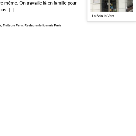
re même. On travaille là en famille pour
us, […]...
Le Bois le Vent
s
,
Traiteurs Paris
,
Restaurants libanais Paris