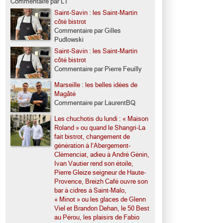
Commentaire par LT
Saint-Savin : les Saint-Martin
côté bistrot
Commentaire par Gilles
Pudlowski
Saint-Savin : les Saint-Martin
côté bistrot
Commentaire par Pierre Feuilly
Marseille : les belles idées de
Magâté
Commentaire par LaurentBQ
Les chuchotis du lundi : « Maison
Roland » ou quand le Shangri-La
fait bistrot, changement de
génération à l’Abergement-
Clémenciat, adieu à André Génin,
Ivan Vautier rend son étoile,
Pierre Gleize seigneur de Haute-
Provence, Breizh Café ouvre son
bar à cidres à Saint-Malo,
« Minot » ou les glaces de Glenn
Viel et Brandon Dehan, le 50 Best
au Pérou, les plaisirs de Fabio