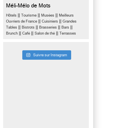
Méli-Mélo de Mots
||
||
||
Hôtels
Tourisme
Musées
Meilleurs
||
||
Ouvriers de France
Cuisiniers
Grandes
||
||
||
||
Tables
Bistrots
Brasseries
Bars
||
||
||
Brunch
Café
Salon de thé
Terrasses
Suivre sur Instagram