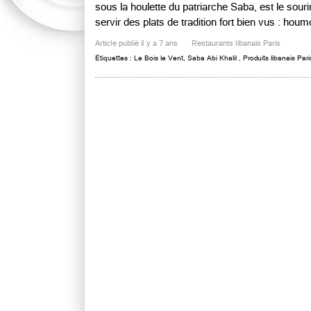
sous la houlette du patriarche Saba, est le souri
servir des plats de tradition fort bien vus : houmo
Article publié il y a 7 ans
Restaurants libanais Paris
Étiquettes :
Le Bois le Vent
,
Saba Abi Khalil
,
Produits libanais Pari