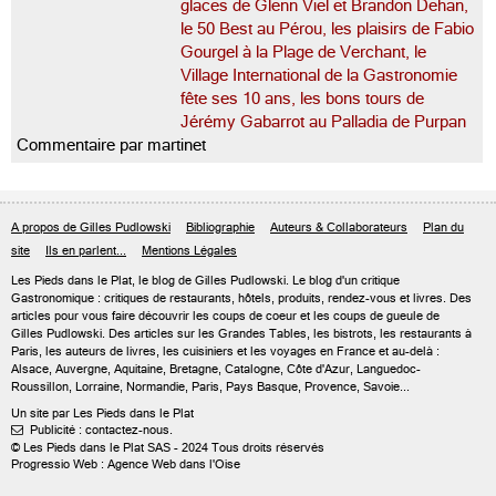
glaces de Glenn Viel et Brandon Dehan,
le 50 Best au Pérou, les plaisirs de Fabio
Gourgel à la Plage de Verchant, le
Village International de la Gastronomie
fête ses 10 ans, les bons tours de
Jérémy Gabarrot au Palladia de Purpan
Commentaire par martinet
A propos de Gilles Pudlowski
Bibliographie
Auteurs & Collaborateurs
Plan du
site
Ils en parlent...
Mentions Légales
Les Pieds dans le Plat, le blog de
Gilles Pudlowski
. Le blog d'un critique
Gastronomique : critiques de restaurants, hôtels, produits, rendez-vous et livres. Des
articles pour vous faire découvrir les coups de coeur et les coups de gueule de
Gilles Pudlowski. Des articles sur les Grandes Tables, les bistrots, les restaurants à
Paris, les auteurs de livres, les cuisiniers et les voyages en France et au-delà :
Alsace, Auvergne, Aquitaine, Bretagne, Catalogne, Côte d'Azur, Languedoc-
Roussillon, Lorraine, Normandie, Paris, Pays Basque, Provence, Savoie...
Un site par Les Pieds dans le Plat
Publicité : contactez-nous.

© Les Pieds dans le Plat SAS - 2024 Tous droits réservés
Progressio Web : Agence Web dans l'Oise