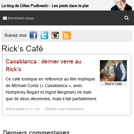
Le blog de Gilles Pudlowski
Les pieds dans le plat
Inscrivez-vous

Suivez moi
Rick’s Café
Casablanca : dernier verre au
Rick’s
Ce café iconique en référence au film mythique
Rick's Café
de Michael Curtiz (« Casablanca », avec
Humphrey Bogart et Ingrid Bergman) ne date
que de deux décennies, mais il fait parfaitement
illusion car il a été installé par Kathy Krieger,
Article publié il y a 1 an
Rendez-vous Casablanca
ancienne conseillère commerciale au consulat
américain, dans une ancienne maison
aristocratique locale en bordure de la medina,
Derniers commentaires
datant […]...