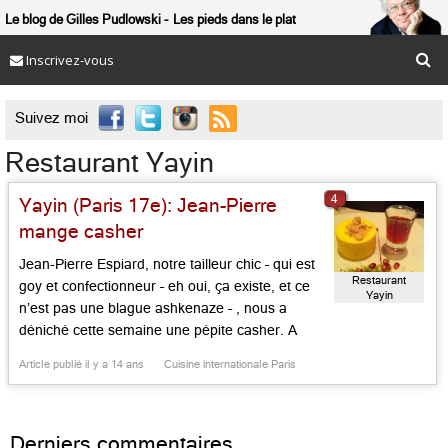
Le blog de Gilles Pudlowski
Les pieds dans le plat
Inscrivez-vous

Suivez moi
Restaurant Yayin
4
Yayin (Paris 17e): Jean-Pierre
mange casher
Jean-Pierre Espiard, notre tailleur chic – qui est
Restaurant
goy et confectionneur – eh oui, ça existe, et ce
Yayin
n’est pas une blague ashkenaze – , nous a
déniché cette semaine une pépite casher. A
suivre hors shabbat… Yaëlle Ifrah, qui a fait ses
Article publié il y a 14 ans
Cuisine internationale Paris
classes en cuisine chez Alef Bet et à l’Atelier des
chefs, a […]...
Derniers commentaires