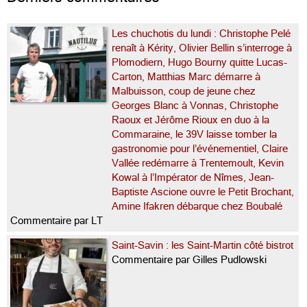
Les chuchotis du lundi : Christophe Pelé
renaît à Kérity, Olivier Bellin s’interroge à
Plomodiern, Hugo Bourny quitte Lucas-
Carton, Matthias Marc démarre à
Malbuisson, coup de jeune chez
Georges Blanc à Vonnas, Christophe
Raoux et Jérôme Rioux en duo à la
Commaraine, le 39V laisse tomber la
gastronomie pour l’événementiel, Claire
Vallée redémarre à Trentemoult, Kevin
Kowal à l’Impérator de Nîmes, Jean-
Baptiste Ascione ouvre le Petit Brochant,
Amine Ifakren débarque chez Boubalé
Commentaire par LT
Saint-Savin : les Saint-Martin côté bistrot
Commentaire par Gilles Pudlowski