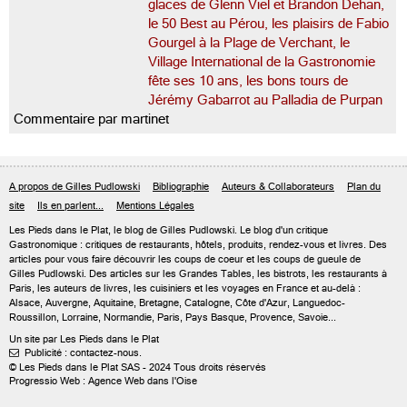
glaces de Glenn Viel et Brandon Dehan,
le 50 Best au Pérou, les plaisirs de Fabio
Gourgel à la Plage de Verchant, le
Village International de la Gastronomie
fête ses 10 ans, les bons tours de
Jérémy Gabarrot au Palladia de Purpan
Commentaire par martinet
A propos de Gilles Pudlowski
Bibliographie
Auteurs & Collaborateurs
Plan du
site
Ils en parlent...
Mentions Légales
Les Pieds dans le Plat, le blog de
Gilles Pudlowski
. Le blog d'un critique
Gastronomique : critiques de restaurants, hôtels, produits, rendez-vous et livres. Des
articles pour vous faire découvrir les coups de coeur et les coups de gueule de
Gilles Pudlowski. Des articles sur les Grandes Tables, les bistrots, les restaurants à
Paris, les auteurs de livres, les cuisiniers et les voyages en France et au-delà :
Alsace, Auvergne, Aquitaine, Bretagne, Catalogne, Côte d'Azur, Languedoc-
Roussillon, Lorraine, Normandie, Paris, Pays Basque, Provence, Savoie...
Un site par Les Pieds dans le Plat
Publicité : contactez-nous.

© Les Pieds dans le Plat SAS - 2024 Tous droits réservés
Progressio Web : Agence Web dans l'Oise