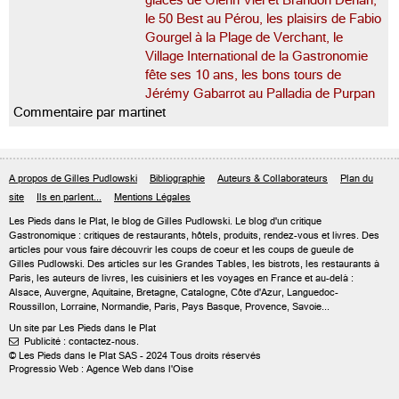
glaces de Glenn Viel et Brandon Dehan,
le 50 Best au Pérou, les plaisirs de Fabio
Gourgel à la Plage de Verchant, le
Village International de la Gastronomie
fête ses 10 ans, les bons tours de
Jérémy Gabarrot au Palladia de Purpan
Commentaire par martinet
A propos de Gilles Pudlowski
Bibliographie
Auteurs & Collaborateurs
Plan du
site
Ils en parlent...
Mentions Légales
Les Pieds dans le Plat, le blog de
Gilles Pudlowski
. Le blog d'un critique
Gastronomique : critiques de restaurants, hôtels, produits, rendez-vous et livres. Des
articles pour vous faire découvrir les coups de coeur et les coups de gueule de
Gilles Pudlowski. Des articles sur les Grandes Tables, les bistrots, les restaurants à
Paris, les auteurs de livres, les cuisiniers et les voyages en France et au-delà :
Alsace, Auvergne, Aquitaine, Bretagne, Catalogne, Côte d'Azur, Languedoc-
Roussillon, Lorraine, Normandie, Paris, Pays Basque, Provence, Savoie...
Un site par Les Pieds dans le Plat
Publicité : contactez-nous.

© Les Pieds dans le Plat SAS - 2024 Tous droits réservés
Progressio Web : Agence Web dans l'Oise