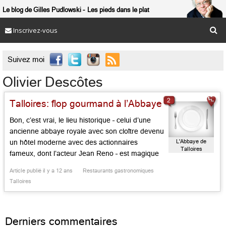
Le blog de Gilles Pudlowski
Les pieds dans le plat
Inscrivez-vous

Suivez moi
Olivier Descôtes
2
Talloires: flop gourmand à l’Abbaye
Bon, c’est vrai, le lieu historique – celui d’une
ancienne abbaye royale avec son cloître devenu
L'Abbaye de
un hôtel moderne avec des actionnaires
Talloires
fameux, dont l’acteur Jean Reno – est magique
dans la lumière du soir. Il y a le moment où les
Article publié il y a 12 ans
Restaurants gastronomiques
lampadaires s’allument face au lac, où tout
Talloires
s’oublie ou se pardonne. Ou presque. […]...
Derniers commentaires