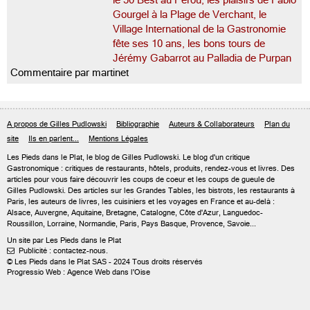
le 50 Best au Pérou, les plaisirs de Fabio
Gourgel à la Plage de Verchant, le
Village International de la Gastronomie
fête ses 10 ans, les bons tours de
Jérémy Gabarrot au Palladia de Purpan
Commentaire par martinet
A propos de Gilles Pudlowski
Bibliographie
Auteurs & Collaborateurs
Plan du
site
Ils en parlent...
Mentions Légales
Les Pieds dans le Plat, le blog de
Gilles Pudlowski
. Le blog d'un critique
Gastronomique : critiques de restaurants, hôtels, produits, rendez-vous et livres. Des
articles pour vous faire découvrir les coups de coeur et les coups de gueule de
Gilles Pudlowski. Des articles sur les Grandes Tables, les bistrots, les restaurants à
Paris, les auteurs de livres, les cuisiniers et les voyages en France et au-delà :
Alsace, Auvergne, Aquitaine, Bretagne, Catalogne, Côte d'Azur, Languedoc-
Roussillon, Lorraine, Normandie, Paris, Pays Basque, Provence, Savoie...
Un site par Les Pieds dans le Plat
Publicité : contactez-nous.

© Les Pieds dans le Plat SAS - 2024 Tous droits réservés
Progressio Web : Agence Web dans l'Oise