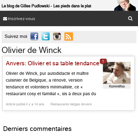
Le blog de Gilles Pudlowski
Les pieds dans le plat
Inscrivez-vous

Suivez moi
Olivier de Winck
1
Anvers: Olivier et sa table tendance
Olivier de Winck, pur autodidacte et maître
cuisinier de Belgique, a rénové, version
Kommilfoo
tendance et volontiers minimaliste, ce «
restaurant cosy et familial », sis à deux pas du
musée des Beaux Arts (fermé pour rénovation
Article publié il y a 14 ans
Restaurants belges Anvers
jusqu’à en 2017). Le pressé de veau au boudin
noir et légumes acidulés, les saint jacques
poêlées à la soupe […]...
Derniers commentaires