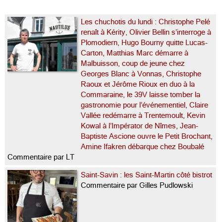
Les chuchotis du lundi : Christophe Pelé
renaît à Kérity, Olivier Bellin s’interroge à
Plomodiern, Hugo Bourny quitte Lucas-
Carton, Matthias Marc démarre à
Malbuisson, coup de jeune chez
Georges Blanc à Vonnas, Christophe
Raoux et Jérôme Rioux en duo à la
Commaraine, le 39V laisse tomber la
gastronomie pour l’événementiel, Claire
Vallée redémarre à Trentemoult, Kevin
Kowal à l’Impérator de Nîmes, Jean-
Baptiste Ascione ouvre le Petit Brochant,
Amine Ifakren débarque chez Boubalé
Commentaire par LT
Saint-Savin : les Saint-Martin côté bistrot
Commentaire par Gilles Pudlowski