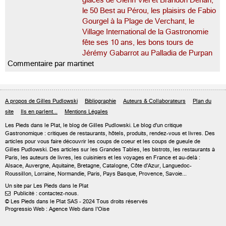
glaces de Glenn Viel et Brandon Dehan,
le 50 Best au Pérou, les plaisirs de Fabio
Gourgel à la Plage de Verchant, le
Village International de la Gastronomie
fête ses 10 ans, les bons tours de
Jérémy Gabarrot au Palladia de Purpan
Commentaire par martinet
A propos de Gilles Pudlowski
Bibliographie
Auteurs & Collaborateurs
Plan du
site
Ils en parlent...
Mentions Légales
Les Pieds dans le Plat, le blog de
Gilles Pudlowski
. Le blog d'un critique
Gastronomique : critiques de restaurants, hôtels, produits, rendez-vous et livres. Des
articles pour vous faire découvrir les coups de coeur et les coups de gueule de
Gilles Pudlowski. Des articles sur les Grandes Tables, les bistrots, les restaurants à
Paris, les auteurs de livres, les cuisiniers et les voyages en France et au-delà :
Alsace, Auvergne, Aquitaine, Bretagne, Catalogne, Côte d'Azur, Languedoc-
Roussillon, Lorraine, Normandie, Paris, Pays Basque, Provence, Savoie...
Un site par Les Pieds dans le Plat
Publicité : contactez-nous.

© Les Pieds dans le Plat SAS - 2024 Tous droits réservés
Progressio Web : Agence Web dans l'Oise