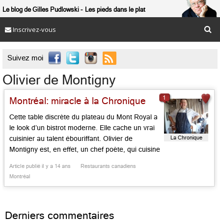
Le blog de Gilles Pudlowski
Les pieds dans le plat
Inscrivez-vous

Suivez moi
Olivier de Montigny
1
Montréal: miracle à la Chronique
Cette table discrète du plateau du Mont Royal a
le look d’un bistrot moderne. Elle cache un vrai
La Chronique
cuisinier au talent ébouriffant. Olivier de
Montigny est, en effet, un chef poète, qui cuisine
comme l’oiseau chante, composant, au gré des
Article publié il y a 14 ans
Restaurants canadiens
saisons, des menus selon son cœur. Le velouté
Montréal
de courge aux champignons et crumble de […]...
Derniers commentaires