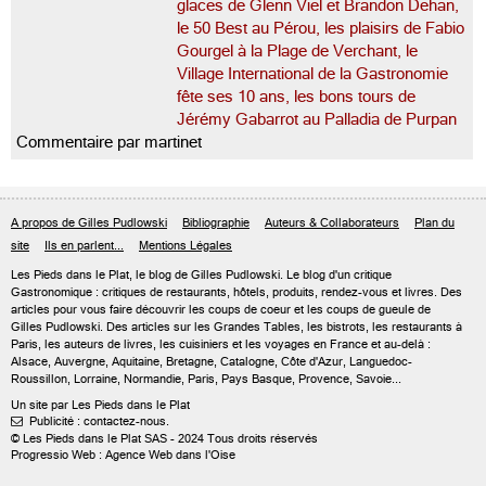
glaces de Glenn Viel et Brandon Dehan,
le 50 Best au Pérou, les plaisirs de Fabio
Gourgel à la Plage de Verchant, le
Village International de la Gastronomie
fête ses 10 ans, les bons tours de
Jérémy Gabarrot au Palladia de Purpan
Commentaire par martinet
A propos de Gilles Pudlowski
Bibliographie
Auteurs & Collaborateurs
Plan du
site
Ils en parlent...
Mentions Légales
Les Pieds dans le Plat, le blog de
Gilles Pudlowski
. Le blog d'un critique
Gastronomique : critiques de restaurants, hôtels, produits, rendez-vous et livres. Des
articles pour vous faire découvrir les coups de coeur et les coups de gueule de
Gilles Pudlowski. Des articles sur les Grandes Tables, les bistrots, les restaurants à
Paris, les auteurs de livres, les cuisiniers et les voyages en France et au-delà :
Alsace, Auvergne, Aquitaine, Bretagne, Catalogne, Côte d'Azur, Languedoc-
Roussillon, Lorraine, Normandie, Paris, Pays Basque, Provence, Savoie...
Un site par Les Pieds dans le Plat
Publicité : contactez-nous.

© Les Pieds dans le Plat SAS - 2024 Tous droits réservés
Progressio Web : Agence Web dans l'Oise