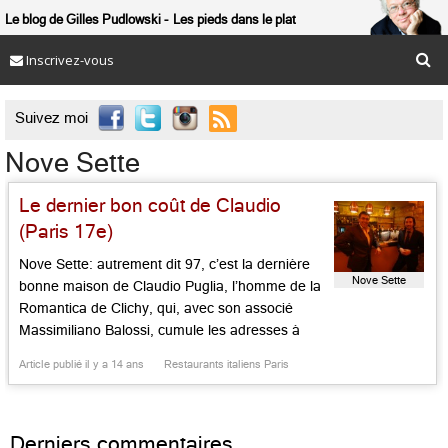
Le blog de Gilles Pudlowski
Les pieds dans le plat
Inscrivez-vous

Suivez moi
Nove Sette
Le dernier bon coût de Claudio
(Paris 17e)
Nove Sette: autrement dit 97, c’est la dernière
Nove Sette
bonne maison de Claudio Puglia, l’homme de la
Romantica de Clichy, qui, avec son associé
Massimiliano Balossi, cumule les adresses à
Neuilly, dans le 7e, le 8e et à Deauville. Le voilà
Article publié il y a 14 ans
Restaurants italiens Paris
jouant les aubergistes affables, n’oubliant pas
ses origines « pugliese », mais pratiquant toutes
les saveurs de […]...
Derniers commentaires