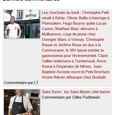
Les chuchotis du lundi : Christophe Pelé
renaît à Kérity, Olivier Bellin s’interroge à
Plomodiern, Hugo Bourny quitte Lucas-
Carton, Matthias Marc démarre à
Malbuisson, coup de jeune chez
Georges Blanc à Vonnas, Christophe
Raoux et Jérôme Rioux en duo à la
Commaraine, le 39V laisse tomber la
gastronomie pour l’événementiel, Claire
Vallée redémarre à Trentemoult, Kevin
Kowal à l’Impérator de Nîmes, Jean-
Baptiste Ascione ouvre le Petit Brochant,
Amine Ifakren débarque chez Boubalé
Commentaire par LT
Saint-Savin : les Saint-Martin côté bistrot
Commentaire par Gilles Pudlowski