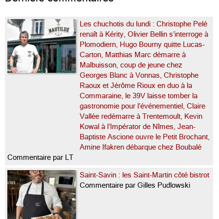
Les chuchotis du lundi : Christophe Pelé
renaît à Kérity, Olivier Bellin s’interroge à
Plomodiern, Hugo Bourny quitte Lucas-
Carton, Matthias Marc démarre à
Malbuisson, coup de jeune chez
Georges Blanc à Vonnas, Christophe
Raoux et Jérôme Rioux en duo à la
Commaraine, le 39V laisse tomber la
gastronomie pour l’événementiel, Claire
Vallée redémarre à Trentemoult, Kevin
Kowal à l’Impérator de Nîmes, Jean-
Baptiste Ascione ouvre le Petit Brochant,
Amine Ifakren débarque chez Boubalé
Commentaire par LT
Saint-Savin : les Saint-Martin côté bistrot
Commentaire par Gilles Pudlowski