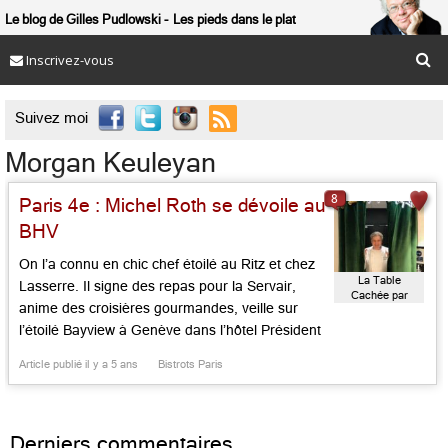
Le blog de Gilles Pudlowski
Les pieds dans le plat
Inscrivez-vous

Suivez moi
Morgan Keuleyan
8
Paris 4e : Michel Roth se dévoile au
BHV
On l’a connu en chic chef étoilé au Ritz et chez
La Table
Lasserre. Il signe des repas pour la Servair,
Cachée par
anime des croisières gourmandes, veille sur
Michel Roth
l’étoilé Bayview à Genève dans l’hôtel Président
Wilson, mais aussi celle, bistronomique et
Article publié il y a 5 ans
Bistrots Paris
régionalisante, de Terroirs de Lorraine dans la
gare de Metz. Bref, Michel Roth, MOF et
Bocuse d’Or […]...
Derniers commentaires