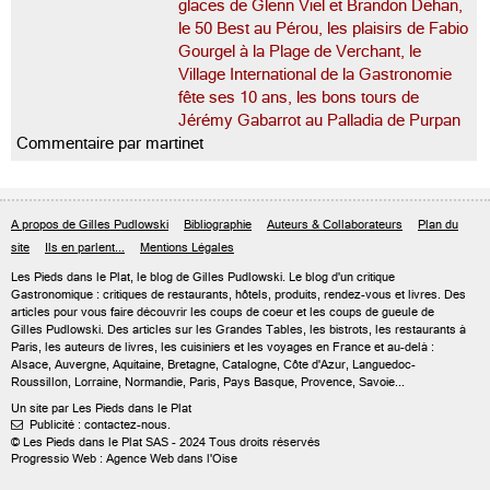
glaces de Glenn Viel et Brandon Dehan,
le 50 Best au Pérou, les plaisirs de Fabio
Gourgel à la Plage de Verchant, le
Village International de la Gastronomie
fête ses 10 ans, les bons tours de
Jérémy Gabarrot au Palladia de Purpan
Commentaire par martinet
A propos de Gilles Pudlowski
Bibliographie
Auteurs & Collaborateurs
Plan du
site
Ils en parlent...
Mentions Légales
Les Pieds dans le Plat, le blog de
Gilles Pudlowski
. Le blog d'un critique
Gastronomique : critiques de restaurants, hôtels, produits, rendez-vous et livres. Des
articles pour vous faire découvrir les coups de coeur et les coups de gueule de
Gilles Pudlowski. Des articles sur les Grandes Tables, les bistrots, les restaurants à
Paris, les auteurs de livres, les cuisiniers et les voyages en France et au-delà :
Alsace, Auvergne, Aquitaine, Bretagne, Catalogne, Côte d'Azur, Languedoc-
Roussillon, Lorraine, Normandie, Paris, Pays Basque, Provence, Savoie...
Un site par Les Pieds dans le Plat
Publicité : contactez-nous.

© Les Pieds dans le Plat SAS - 2024 Tous droits réservés
Progressio Web : Agence Web dans l'Oise