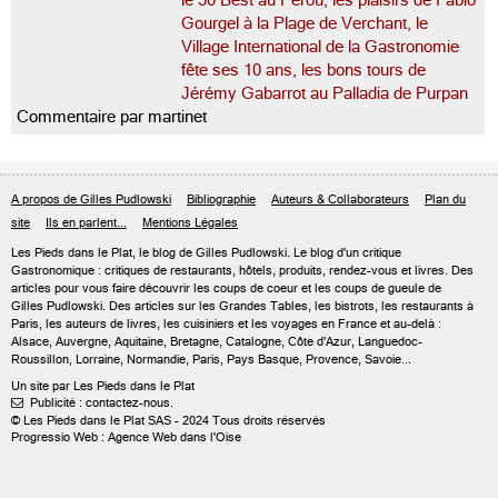
le 50 Best au Pérou, les plaisirs de Fabio
Gourgel à la Plage de Verchant, le
Village International de la Gastronomie
fête ses 10 ans, les bons tours de
Jérémy Gabarrot au Palladia de Purpan
Commentaire par martinet
A propos de Gilles Pudlowski
Bibliographie
Auteurs & Collaborateurs
Plan du
site
Ils en parlent...
Mentions Légales
Les Pieds dans le Plat, le blog de
Gilles Pudlowski
. Le blog d'un critique
Gastronomique : critiques de restaurants, hôtels, produits, rendez-vous et livres. Des
articles pour vous faire découvrir les coups de coeur et les coups de gueule de
Gilles Pudlowski. Des articles sur les Grandes Tables, les bistrots, les restaurants à
Paris, les auteurs de livres, les cuisiniers et les voyages en France et au-delà :
Alsace, Auvergne, Aquitaine, Bretagne, Catalogne, Côte d'Azur, Languedoc-
Roussillon, Lorraine, Normandie, Paris, Pays Basque, Provence, Savoie...
Un site par Les Pieds dans le Plat
Publicité : contactez-nous.

© Les Pieds dans le Plat SAS - 2024 Tous droits réservés
Progressio Web : Agence Web dans l'Oise