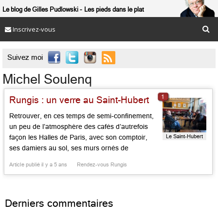
Le blog de Gilles Pudlowski
Les pieds dans le plat
Inscrivez-vous

Suivez moi
Michel Soulenq
1
Rungis : un verre au Saint-Hubert
Retrouver, en ces temps de semi-confinement,
un peu de l’atmosphère des cafés d’autrefois
Le Saint-Hubert
façon les Halles de Paris, avec son comptoir,
ses damiers au sol, ses murs ornés de
caricatures amicales et complices, ses tables en
Article publié il y a 5 ans
Rendez-vous Rungis
bois, ses tablées de copains (tous titulaires
d’une carte d’acheteur au marché : condition
sine qua non pour y […]...
Derniers commentaires