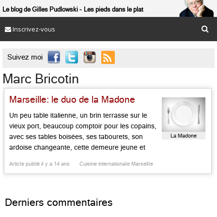
Le blog de Gilles Pudlowski
Les pieds dans le plat
Inscrivez-vous

Suivez moi
Marc Bricotin
Marseille: le duo de la Madone
Un peu table italienne, un brin terrasse sur le
vieux port, beaucoup comptoir pour les copains,
La Madone
avec ses tables boisées, ses tabourets, son
ardoise changeante, cette demeure jeune et
gaie séduit sans mal. Aux commandes du lieu :
Article publié il y a 14 ans
Cuisine internationale Marseille
Alexandre Orinier, dont les parents tenaient le
Grill du Port ici même, et Marc Bricotin, qui
travailla chez […]...
Derniers commentaires