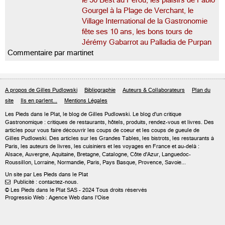
le 50 Best au Pérou, les plaisirs de Fabio
Gourgel à la Plage de Verchant, le
Village International de la Gastronomie
fête ses 10 ans, les bons tours de
Jérémy Gabarrot au Palladia de Purpan
Commentaire par martinet
A propos de Gilles Pudlowski
Bibliographie
Auteurs & Collaborateurs
Plan du
site
Ils en parlent...
Mentions Légales
Les Pieds dans le Plat, le blog de
Gilles Pudlowski
. Le blog d'un critique
Gastronomique : critiques de restaurants, hôtels, produits, rendez-vous et livres. Des
articles pour vous faire découvrir les coups de coeur et les coups de gueule de
Gilles Pudlowski. Des articles sur les Grandes Tables, les bistrots, les restaurants à
Paris, les auteurs de livres, les cuisiniers et les voyages en France et au-delà :
Alsace, Auvergne, Aquitaine, Bretagne, Catalogne, Côte d'Azur, Languedoc-
Roussillon, Lorraine, Normandie, Paris, Pays Basque, Provence, Savoie...
Un site par Les Pieds dans le Plat
Publicité : contactez-nous.

© Les Pieds dans le Plat SAS - 2024 Tous droits réservés
Progressio Web : Agence Web dans l'Oise