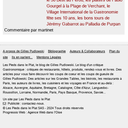
le 50 Best au Pérou, les plaisirs de Fabio
Gourgel à la Plage de Verchant, le
Village International de la Gastronomie
fête ses 10 ans, les bons tours de
Jérémy Gabarrot au Palladia de Purpan
Commentaire par martinet
A propos de Gilles Pudlowski
Bibliographie
Auteurs & Collaborateurs
Plan du
site
Ils en parlent...
Mentions Légales
Les Pieds dans le Plat, le blog de
Gilles Pudlowski
. Le blog d'un critique
Gastronomique : critiques de restaurants, hôtels, produits, rendez-vous et livres. Des
articles pour vous faire découvrir les coups de coeur et les coups de gueule de
Gilles Pudlowski. Des articles sur les Grandes Tables, les bistrots, les restaurants à
Paris, les auteurs de livres, les cuisiniers et les voyages en France et au-delà :
Alsace, Auvergne, Aquitaine, Bretagne, Catalogne, Côte d'Azur, Languedoc-
Roussillon, Lorraine, Normandie, Paris, Pays Basque, Provence, Savoie...
Un site par Les Pieds dans le Plat
Publicité : contactez-nous.

© Les Pieds dans le Plat SAS - 2024 Tous droits réservés
Progressio Web : Agence Web dans l'Oise