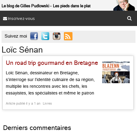
Le blog de Gilles Pudlowski
Les pieds dans le plat
Inscrivez-vous

Suivez moi
Loïc Sénan
Un road trip gourmand en Bretagne
Loïc Sénan, dessinateur en Bretagne,
s’interroge sur l’identité culinaire de sa région,
multiplie les rencontres avec les chefs, les
essayistes, les spécialistes et même le patron
du Michelin (le fameux « jivaro » cité par un
Article publié il y a 1 an
Livres
certain « Puldowski » (sic), cf p. 116). De Olivier
Samson à Nolwenn Corre, de Virginie Giboire à
Eric Guérin, d’Olivier Bellin à […]...
Derniers commentaires