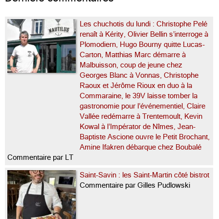
Les chuchotis du lundi : Christophe Pelé
renaît à Kérity, Olivier Bellin s’interroge à
Plomodiern, Hugo Bourny quitte Lucas-
Carton, Matthias Marc démarre à
Malbuisson, coup de jeune chez
Georges Blanc à Vonnas, Christophe
Raoux et Jérôme Rioux en duo à la
Commaraine, le 39V laisse tomber la
gastronomie pour l’événementiel, Claire
Vallée redémarre à Trentemoult, Kevin
Kowal à l’Impérator de Nîmes, Jean-
Baptiste Ascione ouvre le Petit Brochant,
Amine Ifakren débarque chez Boubalé
Commentaire par LT
Saint-Savin : les Saint-Martin côté bistrot
Commentaire par Gilles Pudlowski