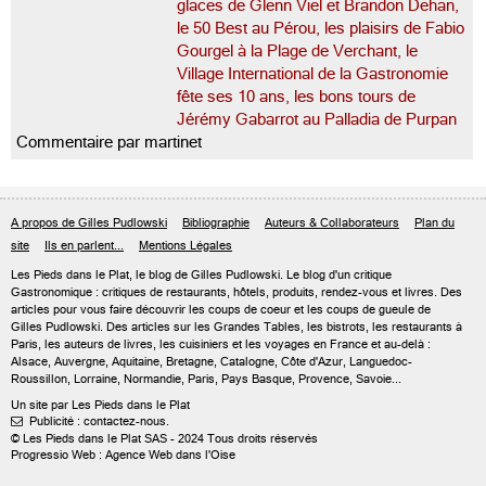
glaces de Glenn Viel et Brandon Dehan,
le 50 Best au Pérou, les plaisirs de Fabio
Gourgel à la Plage de Verchant, le
Village International de la Gastronomie
fête ses 10 ans, les bons tours de
Jérémy Gabarrot au Palladia de Purpan
Commentaire par martinet
A propos de Gilles Pudlowski
Bibliographie
Auteurs & Collaborateurs
Plan du
site
Ils en parlent...
Mentions Légales
Les Pieds dans le Plat, le blog de
Gilles Pudlowski
. Le blog d'un critique
Gastronomique : critiques de restaurants, hôtels, produits, rendez-vous et livres. Des
articles pour vous faire découvrir les coups de coeur et les coups de gueule de
Gilles Pudlowski. Des articles sur les Grandes Tables, les bistrots, les restaurants à
Paris, les auteurs de livres, les cuisiniers et les voyages en France et au-delà :
Alsace, Auvergne, Aquitaine, Bretagne, Catalogne, Côte d'Azur, Languedoc-
Roussillon, Lorraine, Normandie, Paris, Pays Basque, Provence, Savoie...
Un site par Les Pieds dans le Plat
Publicité : contactez-nous.

© Les Pieds dans le Plat SAS - 2024 Tous droits réservés
Progressio Web : Agence Web dans l'Oise