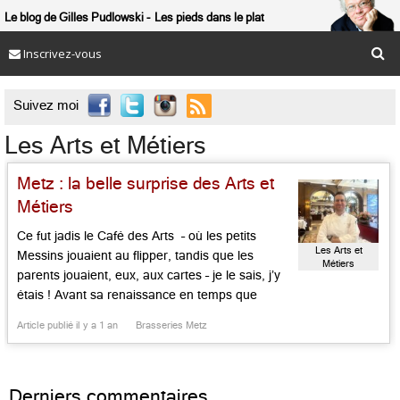
Le blog de Gilles Pudlowski
Les pieds dans le plat
Inscrivez-vous

Suivez moi
Les Arts et Métiers
Metz : la belle surprise des Arts et
Métiers
Ce fut jadis le Café des Arts – où les petits
Les Arts et
Messins jouaient au flipper, tandis que les
Métiers
parents jouaient, eux, aux cartes – je le sais, j’y
étais ! Avant sa renaissance en temps que
« Brasserie Flo » sous la houlette de Jean-Paul
Article publié il y a 1 an
Brasseries Metz
Bucher, puis sa reprise par Jean-Noël Dron de
la Kammerzell strasbourgeoise, sous […]...
Derniers commentaires