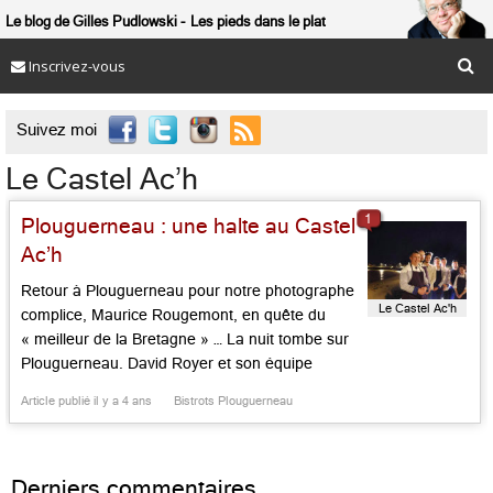
Le blog de Gilles Pudlowski
Les pieds dans le plat
Inscrivez-vous

Suivez moi
Le Castel Ac’h
1
Plouguerneau : une halte au Castel
Ac’h
Retour à Plouguerneau pour notre photographe
Le Castel Ac'h
complice, Maurice Rougemont, en quête du
« meilleur de la Bretagne » … La nuit tombe sur
Plouguerneau. David Royer et son équipe
s’installent devant la digue, entre la plage et
Article publié il y a 4 ans
Bistrots Plouguerneau
l’hôtel, le Castel Ac’h, et se disposent
naturellement pour une photo au format
panoramique. A 47 ans, ce chef a […]...
Derniers commentaires