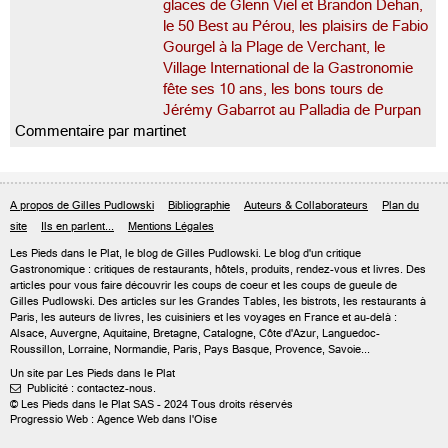
glaces de Glenn Viel et Brandon Dehan,
le 50 Best au Pérou, les plaisirs de Fabio
Gourgel à la Plage de Verchant, le
Village International de la Gastronomie
fête ses 10 ans, les bons tours de
Jérémy Gabarrot au Palladia de Purpan
Commentaire par martinet
A propos de Gilles Pudlowski
Bibliographie
Auteurs & Collaborateurs
Plan du
site
Ils en parlent...
Mentions Légales
Les Pieds dans le Plat, le blog de
Gilles Pudlowski
. Le blog d'un critique
Gastronomique : critiques de restaurants, hôtels, produits, rendez-vous et livres. Des
articles pour vous faire découvrir les coups de coeur et les coups de gueule de
Gilles Pudlowski. Des articles sur les Grandes Tables, les bistrots, les restaurants à
Paris, les auteurs de livres, les cuisiniers et les voyages en France et au-delà :
Alsace, Auvergne, Aquitaine, Bretagne, Catalogne, Côte d'Azur, Languedoc-
Roussillon, Lorraine, Normandie, Paris, Pays Basque, Provence, Savoie...
Un site par Les Pieds dans le Plat
Publicité : contactez-nous.

© Les Pieds dans le Plat SAS - 2024 Tous droits réservés
Progressio Web : Agence Web dans l'Oise