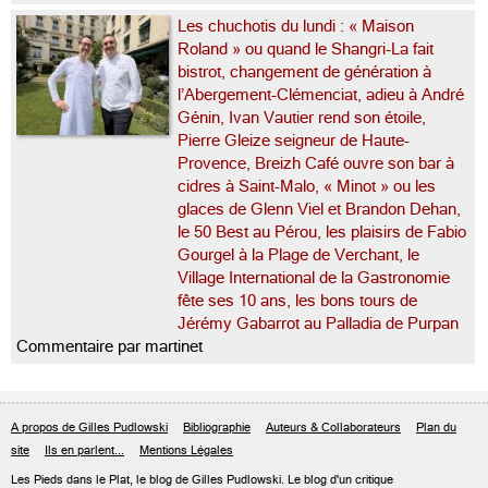
Les chuchotis du lundi : « Maison
Roland » ou quand le Shangri-La fait
bistrot, changement de génération à
l’Abergement-Clémenciat, adieu à André
Génin, Ivan Vautier rend son étoile,
Pierre Gleize seigneur de Haute-
Provence, Breizh Café ouvre son bar à
cidres à Saint-Malo, « Minot » ou les
glaces de Glenn Viel et Brandon Dehan,
le 50 Best au Pérou, les plaisirs de Fabio
Gourgel à la Plage de Verchant, le
Village International de la Gastronomie
fête ses 10 ans, les bons tours de
Jérémy Gabarrot au Palladia de Purpan
Commentaire par martinet
A propos de Gilles Pudlowski
Bibliographie
Auteurs & Collaborateurs
Plan du
site
Ils en parlent...
Mentions Légales
Les Pieds dans le Plat, le blog de
Gilles Pudlowski
. Le blog d'un critique