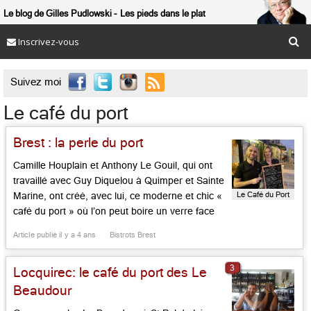
Le blog de Gilles Pudlowski
Les pieds dans le plat
Inscrivez-vous

Suivez moi
Le café du port
Brest : la perle du port
Camille Houplain et Anthony Le Gouil, qui ont
travaillé avec Guy Diquelou à Quimper et Sainte
Le Café du Port
Marine, ont créé, avec lui, ce moderne et chic «
café du port » où l’on peut boire un verre face
aux bateaux et goûter des plats fort sérieux
Article publié il y a 4 ans
Bistrots Brest
comme le carpaccio de Saint-Jacques aux
agrumes, avec son huile […]...
3
Locquirec: le café du port des Le
Beaudour