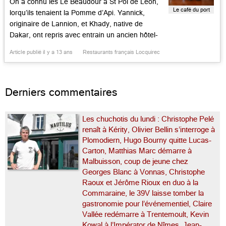
On a connu les Le Beaudour à St Pol de Léon,
Le café du port
lorqu’ils tenaient la Pomme d’Api. Yannick,
originaire de Lannion, et Khady, native de
Dakar, ont repris avec entrain un ancien hôtel-
restaurant de port revu non sans chic. Il n’y a
Article publié il y a 13 ans
Restaurants français Locquirec
pas encore de chambres en fonction, mais la
décor de la salle avec verrière […]...
Derniers commentaires
Les chuchotis du lundi : Christophe Pelé
renaît à Kérity, Olivier Bellin s’interroge à
Plomodiern, Hugo Bourny quitte Lucas-
Carton, Matthias Marc démarre à
Malbuisson, coup de jeune chez
Georges Blanc à Vonnas, Christophe
Raoux et Jérôme Rioux en duo à la
Commaraine, le 39V laisse tomber la
gastronomie pour l’événementiel, Claire
Vallée redémarre à Trentemoult, Kevin
Kowal à l’Impérator de Nîmes, Jean-