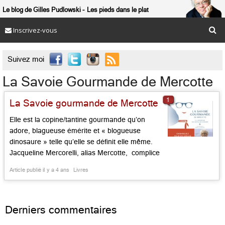
Le blog de Gilles Pudlowski
Les pieds dans le plat
Inscrivez-vous

Suivez moi
La Savoie Gourmande de Mercotte
1
La Savoie gourmande de Mercotte
Elle est la copine/tantine gourmande qu’on
adore, blagueuse émérite et « blogueuse
dinosaure » telle qu’elle se définit elle même.
Jacqueline Mercorelli, alias Mercotte, complice
de Cyril Lignax pour « le Meilleur Pâtissier »,
Article publié il y a 4 ans
Livres
n’oublie pas qu’elle est native d’Aix les Bains,
que Chambéry est sa ville de coeur, et que les
chefs étoilés des Alpes françaises sont tous
Derniers commentaires
[…]...