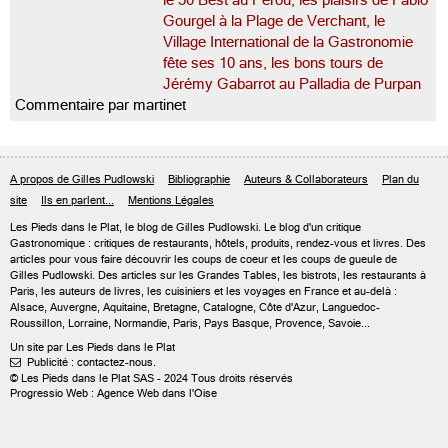
le 50 Best au Pérou, les plaisirs de Fabio
Gourgel à la Plage de Verchant, le
Village International de la Gastronomie
fête ses 10 ans, les bons tours de
Jérémy Gabarrot au Palladia de Purpan
Commentaire par martinet
A propos de Gilles Pudlowski
Bibliographie
Auteurs & Collaborateurs
Plan du
site
Ils en parlent...
Mentions Légales
Les Pieds dans le Plat, le blog de
Gilles Pudlowski
. Le blog d'un critique
Gastronomique : critiques de restaurants, hôtels, produits, rendez-vous et livres. Des
articles pour vous faire découvrir les coups de coeur et les coups de gueule de
Gilles Pudlowski. Des articles sur les Grandes Tables, les bistrots, les restaurants à
Paris, les auteurs de livres, les cuisiniers et les voyages en France et au-delà :
Alsace, Auvergne, Aquitaine, Bretagne, Catalogne, Côte d'Azur, Languedoc-
Roussillon, Lorraine, Normandie, Paris, Pays Basque, Provence, Savoie...
Un site par Les Pieds dans le Plat
Publicité : contactez-nous.

© Les Pieds dans le Plat SAS - 2024 Tous droits réservés
Progressio Web : Agence Web dans l'Oise