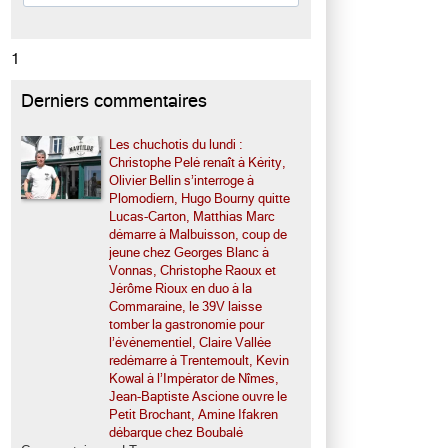
1
Derniers commentaires
Les chuchotis du lundi :
Christophe Pelé renaît à Kérity,
Olivier Bellin s’interroge à
Plomodiern, Hugo Bourny quitte
Lucas-Carton, Matthias Marc
démarre à Malbuisson, coup de
jeune chez Georges Blanc à
Vonnas, Christophe Raoux et
Jérôme Rioux en duo à la
Commaraine, le 39V laisse
tomber la gastronomie pour
l’événementiel, Claire Vallée
redémarre à Trentemoult, Kevin
Kowal à l’Impérator de Nîmes,
Jean-Baptiste Ascione ouvre le
Petit Brochant, Amine Ifakren
débarque chez Boubalé