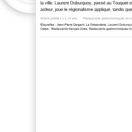
la ville. Laurent Duburquoy, passé au Touquet et à
ardeur, joue le régionalisme appliqué, tandis que
Article publié il y a 14 ans
Restaurants gastronomiques Arra
Étiquettes :
Jean-Pierre Dargent
,
La Faisanderie
,
Laurent Duburqu
Calais
,
Restaurants français Arras
,
Restaurants gastronomiques Ar