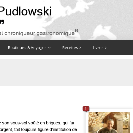
 Pudlowski


ire et chroniqueur gastronomique
Boutiques & Voyages
Recettes
Livres
1
 son sous-sol voûté en briques, qui fut
gent, fait toujours figure d’institution de