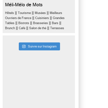
Méli-Mélo de Mots
||
||
||
Hôtels
Tourisme
Musées
Meilleurs
||
||
Ouvriers de France
Cuisiniers
Grandes
||
||
||
||
Tables
Bistrots
Brasseries
Bars
||
||
||
Brunch
Café
Salon de thé
Terrasses
Suivre sur Instagram