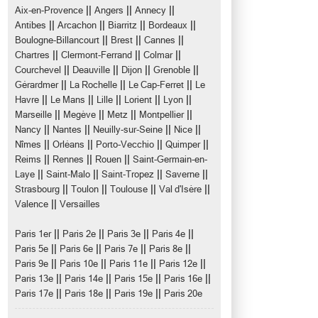
||
||
||
Aix-en-Provence
Angers
Annecy
||
||
||
||
Antibes
Arcachon
Biarritz
Bordeaux
||
||
||
Boulogne-Billancourt
Brest
Cannes
||
||
||
Chartres
Clermont-Ferrand
Colmar
||
||
||
||
Courchevel
Deauville
Dijon
Grenoble
||
||
||
Gérardmer
La Rochelle
Le Cap-Ferret
Le
||
||
||
||
||
Havre
Le Mans
Lille
Lorient
Lyon
||
||
||
||
Marseille
Megève
Metz
Montpellier
||
||
||
||
Nancy
Nantes
Neuilly-sur-Seine
Nice
||
||
||
||
Nîmes
Orléans
Porto-Vecchio
Quimper
||
||
||
Reims
Rennes
Rouen
Saint-Germain-en-
||
||
||
||
Laye
Saint-Malo
Saint-Tropez
Saverne
||
||
||
||
Strasbourg
Toulon
Toulouse
Val d'Isère
||
Valence
Versailles
||
||
||
||
Paris 1er
Paris 2e
Paris 3e
Paris 4e
||
||
||
||
Paris 5e
Paris 6e
Paris 7e
Paris 8e
||
||
||
||
Paris 9e
Paris 10e
Paris 11e
Paris 12e
||
||
||
||
Paris 13e
Paris 14e
Paris 15e
Paris 16e
||
||
||
Paris 17e
Paris 18e
Paris 19e
Paris 20e