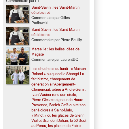
Commentaire par LT
Saint-Savin : les Saint-Martin
côté bistrot
Commentaire par Gilles
Pudlowski
Saint-Savin : les Saint-Martin
côté bistrot
Commentaire par Pierre Feuilly
Marseille : les belles idées de
Magâté
Commentaire par LaurentBQ
Les chuchotis du lundi : « Maison
Roland » ou quand le Shangri-La
fait bistrot, changement de
génération à l’Abergement-
Clémenciat, adieu à André Génin,
Ivan Vautier rend son étoile,
Pierre Gleize seigneur de Haute-
Provence, Breizh Café ouvre son
bar à cidres à Saint-Malo,
« Minot » ou les glaces de Glenn
Viel et Brandon Dehan, le 50 Best
au Pérou, les plaisirs de Fabio