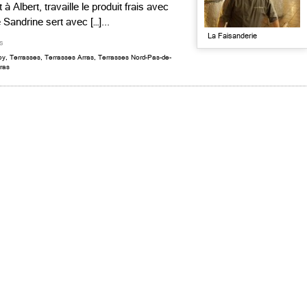
 Albert, travaille le produit frais avec
 Sandrine sert avec […]...
La Faisanderie
s
oy
,
Terrasses
,
Terrasses Arras
,
Terrasses Nord-Pas-de-
ras