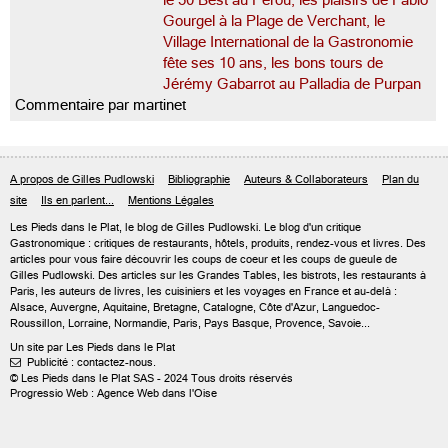
le 50 Best au Pérou, les plaisirs de Fabio
Gourgel à la Plage de Verchant, le
Village International de la Gastronomie
fête ses 10 ans, les bons tours de
Jérémy Gabarrot au Palladia de Purpan
Commentaire par martinet
A propos de Gilles Pudlowski
Bibliographie
Auteurs & Collaborateurs
Plan du
site
Ils en parlent...
Mentions Légales
Les Pieds dans le Plat, le blog de
Gilles Pudlowski
. Le blog d'un critique
Gastronomique : critiques de restaurants, hôtels, produits, rendez-vous et livres. Des
articles pour vous faire découvrir les coups de coeur et les coups de gueule de
Gilles Pudlowski. Des articles sur les Grandes Tables, les bistrots, les restaurants à
Paris, les auteurs de livres, les cuisiniers et les voyages en France et au-delà :
Alsace, Auvergne, Aquitaine, Bretagne, Catalogne, Côte d'Azur, Languedoc-
Roussillon, Lorraine, Normandie, Paris, Pays Basque, Provence, Savoie...
Un site par Les Pieds dans le Plat
Publicité : contactez-nous.

© Les Pieds dans le Plat SAS - 2024 Tous droits réservés
Progressio Web : Agence Web dans l'Oise