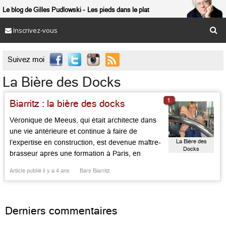
Le blog de Gilles Pudlowski
Les pieds dans le plat
Inscrivez-vous

Suivez moi
La Bière des Docks
1
Biarritz : la bière des docks
Véronique de Meeus, qui était architecte dans
une vie antérieure et continue à faire de
La Bière des
l’expertise en construction, est devenue maître-
Docks
brasseur après une formation à Paris, en
Belgique et en Angleterre. Installée dans une
Article publié il y a 4 ans
Bars Biarritz
ancienne tuilerie face à la gare de Biarritz, elle
fait goûter sa « blonche » (à mi-chemin de la
blanche et de la […]...
Derniers commentaires