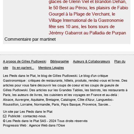
glaces de Glenn Viel et Brandon Dehan,
le 50 Best au Pérou, les plaisirs de Fabio
Gourgel à la Plage de Verchant, le
Village International de la Gastronomie
fête ses 10 ans, les bons tours de
Jérémy Gabarrot au Palladia de Purpan
Commentaire par martinet
A propos de Gilles Pudlowski
Bibliographie
Auteurs & Collaborateurs
Plan du
site
Ils en parlent...
Mentions Légales
Les Pieds dans le Plat, le blog de
Gilles Pudlowski
. Le blog d'un critique
Gastronomique : critiques de restaurants, hôtels, produits, rendez-vous et livres. Des
articles pour vous faire découvrir les coups de coeur et les coups de gueule de
Gilles Pudlowski. Des articles sur les Grandes Tables, les bistrots, les restaurants à
Paris, les auteurs de livres, les cuisiniers et les voyages en France et au-delà :
Alsace, Auvergne, Aquitaine, Bretagne, Catalogne, Côte d'Azur, Languedoc-
Roussillon, Lorraine, Normandie, Paris, Pays Basque, Provence, Savoie...
Un site par Les Pieds dans le Plat
Publicité : contactez-nous.

© Les Pieds dans le Plat SAS - 2024 Tous droits réservés
Progressio Web : Agence Web dans l'Oise