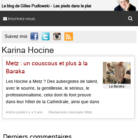
Le blog de Gilles Pudlowski
Les pieds dans le plat
Inscrivez-vous

Suivez moi
Karina Hocine
Metz : un couscous et plus à la
Baraka
Les Hocine à Metz ? Des aubergistes de talent,
La Baraka
avec le sourire, la gentillesse, le sérieux, le
professionnalisme, celui dont ils font preuve
dans leur hôtel de la Cathédrale, ainsi que dans
leur table bonhomme et vertueuse, la Baraka,
Article publié il y a 3 ans
Restaurants marocains Metz
qui trône, comme une perle kabyle, place de
Chambre, face à la cathédrale messine que les
[…]...
Derniers commentaires