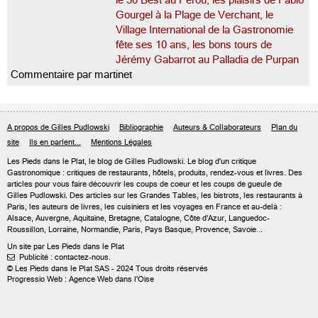
le 50 Best au Pérou, les plaisirs de Fabio
Gourgel à la Plage de Verchant, le
Village International de la Gastronomie
fête ses 10 ans, les bons tours de
Jérémy Gabarrot au Palladia de Purpan
Commentaire par martinet
A propos de Gilles Pudlowski
Bibliographie
Auteurs & Collaborateurs
Plan du
site
Ils en parlent...
Mentions Légales
Les Pieds dans le Plat, le blog de
Gilles Pudlowski
. Le blog d'un critique
Gastronomique : critiques de restaurants, hôtels, produits, rendez-vous et livres. Des
articles pour vous faire découvrir les coups de coeur et les coups de gueule de
Gilles Pudlowski. Des articles sur les Grandes Tables, les bistrots, les restaurants à
Paris, les auteurs de livres, les cuisiniers et les voyages en France et au-delà :
Alsace, Auvergne, Aquitaine, Bretagne, Catalogne, Côte d'Azur, Languedoc-
Roussillon, Lorraine, Normandie, Paris, Pays Basque, Provence, Savoie...
Un site par Les Pieds dans le Plat
Publicité : contactez-nous.

© Les Pieds dans le Plat SAS - 2024 Tous droits réservés
Progressio Web : Agence Web dans l'Oise