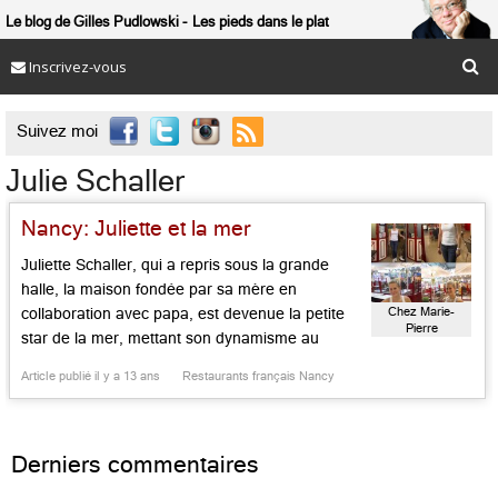
Le blog de Gilles Pudlowski
Les pieds dans le plat
Inscrivez-vous

Suivez moi
Julie Schaller
Nancy: Juliette et la mer
Juliette Schaller, qui a repris sous la grande
halle, la maison fondée par sa mère en
Chez Marie-
collaboration avec papa, est devenue la petite
Pierre
star de la mer, mettant son dynamisme au
service. Elle veille sur les magnifiques plateaux
Article publié il y a 13 ans
Restaurants français Nancy
de fruits de mer dont la fraîcheur est
irréfragable. On ajoute les plats cuisinés a
minima qui […]...
Derniers commentaires