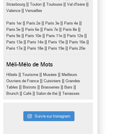
||
||
||
||
Strasbourg
Toulon
Toulouse
Val d'Isère
||
Valence
Versailles
||
||
||
||
Paris 1er
Paris 2e
Paris 3e
Paris 4e
||
||
||
||
Paris 5e
Paris 6e
Paris 7e
Paris 8e
||
||
||
||
Paris 9e
Paris 10e
Paris 11e
Paris 12e
||
||
||
||
Paris 13e
Paris 14e
Paris 15e
Paris 16e
||
||
||
Paris 17e
Paris 18e
Paris 19e
Paris 20e
Méli-Mélo de Mots
||
||
||
Hôtels
Tourisme
Musées
Meilleurs
||
||
Ouvriers de France
Cuisiniers
Grandes
||
||
||
||
Tables
Bistrots
Brasseries
Bars
||
||
||
Brunch
Café
Salon de thé
Terrasses
Suivre sur Instagram