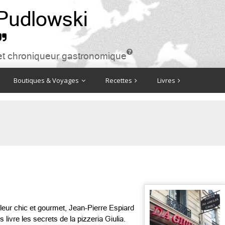
 Pudlowski


ire et chroniqueur gastronomique
Boutiques & Voyages
Recettes
Livres
illeur chic et gourmet, Jean-Pierre Espiard
livre les secrets de la pizzeria Giulia.