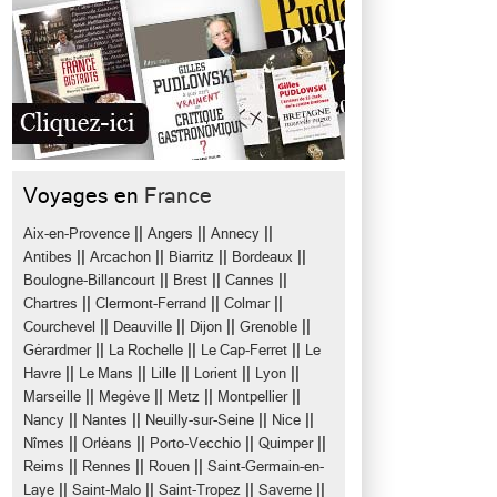
Voyages en
France
||
||
||
Aix-en-Provence
Angers
Annecy
||
||
||
||
Antibes
Arcachon
Biarritz
Bordeaux
||
||
||
Boulogne-Billancourt
Brest
Cannes
||
||
||
Chartres
Clermont-Ferrand
Colmar
||
||
||
||
Courchevel
Deauville
Dijon
Grenoble
||
||
||
Gérardmer
La Rochelle
Le Cap-Ferret
Le
||
||
||
||
||
Havre
Le Mans
Lille
Lorient
Lyon
||
||
||
||
Marseille
Megève
Metz
Montpellier
||
||
||
||
Nancy
Nantes
Neuilly-sur-Seine
Nice
||
||
||
||
Nîmes
Orléans
Porto-Vecchio
Quimper
||
||
||
Reims
Rennes
Rouen
Saint-Germain-en-
||
||
||
||
Laye
Saint-Malo
Saint-Tropez
Saverne