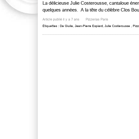
La délicieuse Julie Costerousse, cantaloue énerg
quelques années. A la tête du célèbre Clos Bour
Article publié il y a 7 ans
Pizzerias Paris
Étiquettes :
Da Giulia
,
Jean-Pierre Espiard
,
Julie Costerousse
,
Pizz