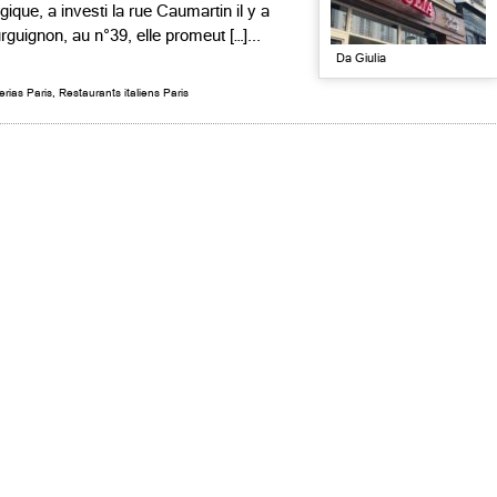
ique, a investi la rue Caumartin il y a
guignon, au n°39, elle promeut […]...
Da Giulia
erias Paris
,
Restaurants italiens Paris