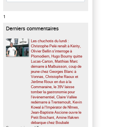
1
Derniers commentaires
Les chuchotis du lundi :
Christophe Pelé renaît à Kérity,
Olivier Bellin s’interroge à
Plomodiern, Hugo Bourny quitte
Lucas-Carton, Matthias Marc
démarre à Malbuisson, coup de
jeune chez Georges Blanc à
Vonnas, Christophe Raoux et
Jérôme Rioux en duo à la
Commaraine, le 39V laisse
tomber la gastronomie pour
l’événementiel, Claire Vallée
redémarre à Trentemoult, Kevin
Kowal à l’Impérator de Nîmes,
Jean-Baptiste Ascione ouvre le
Petit Brochant, Amine Ifakren
débarque chez Boubalé