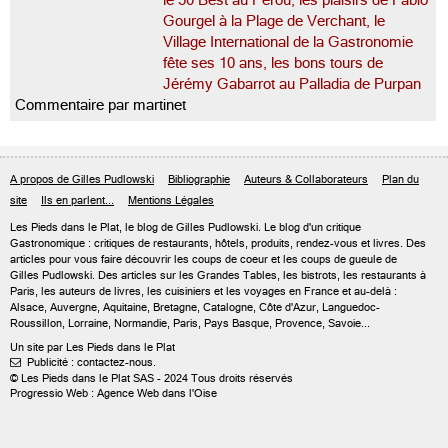
le 50 Best au Pérou, les plaisirs de Fabio
Gourgel à la Plage de Verchant, le
Village International de la Gastronomie
fête ses 10 ans, les bons tours de
Jérémy Gabarrot au Palladia de Purpan
Commentaire par martinet
A propos de Gilles Pudlowski
Bibliographie
Auteurs & Collaborateurs
Plan du
site
Ils en parlent...
Mentions Légales
Les Pieds dans le Plat, le blog de
Gilles Pudlowski
. Le blog d'un critique
Gastronomique : critiques de restaurants, hôtels, produits, rendez-vous et livres. Des
articles pour vous faire découvrir les coups de coeur et les coups de gueule de
Gilles Pudlowski. Des articles sur les Grandes Tables, les bistrots, les restaurants à
Paris, les auteurs de livres, les cuisiniers et les voyages en France et au-delà :
Alsace, Auvergne, Aquitaine, Bretagne, Catalogne, Côte d'Azur, Languedoc-
Roussillon, Lorraine, Normandie, Paris, Pays Basque, Provence, Savoie...
Un site par Les Pieds dans le Plat
Publicité : contactez-nous.

© Les Pieds dans le Plat SAS - 2024 Tous droits réservés
Progressio Web : Agence Web dans l'Oise