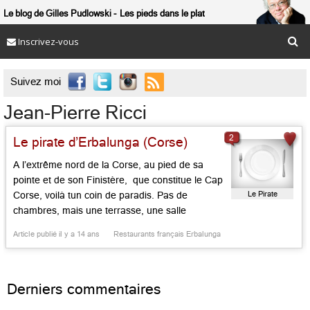
Le blog de Gilles Pudlowski
Les pieds dans le plat
Inscrivez-vous

Suivez moi
Jean-Pierre Ricci
2
Le pirate d’Erbalunga (Corse)
A l’extrême nord de la Corse, au pied de sa
pointe et de son Finistère, que constitue le Cap
Le Pirate
Corse, voilà tun coin de paradis. Pas de
chambres, mais une terrasse, une salle
chaulée, un mobilier confortable, un patron
Article publié il y a 14 ans
Restaurants français Erbalunga
passionné, qui est, depuis plus de dix ans, la
cheville ouvrière du lieu. Jean-Pierre Ricci, natif
[…]...
Derniers commentaires