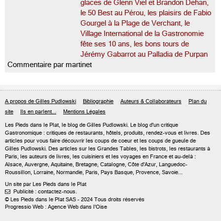
glaces de Glenn Viel et Brandon Dehan,
le 50 Best au Pérou, les plaisirs de Fabio
Gourgel à la Plage de Verchant, le
Village International de la Gastronomie
fête ses 10 ans, les bons tours de
Jérémy Gabarrot au Palladia de Purpan
Commentaire par martinet
A propos de Gilles Pudlowski
Bibliographie
Auteurs & Collaborateurs
Plan du
site
Ils en parlent...
Mentions Légales
Les Pieds dans le Plat, le blog de
Gilles Pudlowski
. Le blog d'un critique
Gastronomique : critiques de restaurants, hôtels, produits, rendez-vous et livres. Des
articles pour vous faire découvrir les coups de coeur et les coups de gueule de
Gilles Pudlowski. Des articles sur les Grandes Tables, les bistrots, les restaurants à
Paris, les auteurs de livres, les cuisiniers et les voyages en France et au-delà :
Alsace, Auvergne, Aquitaine, Bretagne, Catalogne, Côte d'Azur, Languedoc-
Roussillon, Lorraine, Normandie, Paris, Pays Basque, Provence, Savoie...
Un site par Les Pieds dans le Plat
Publicité : contactez-nous.

© Les Pieds dans le Plat SAS - 2024 Tous droits réservés
Progressio Web : Agence Web dans l'Oise