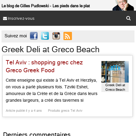
Le blog de Gilles Pudlowski
Les pieds dans le plat
Inscrivez-vous

Suivez moi
Greek Deli at Greco Beach
Tel Aviv : shopping grec chez
Greco Greek Food
Cette enseigne qui existe à Tel Aviv et Herzliya,
Greek Deli at
on vous a parlé plusieurs fois. Tzviki Eshet,
Greco Beach
amoureux de la Crète et de la Grèce dans leurs
grandes largeurs, a créé des tavernes si
typiques qu’elles font « plus grecques qu’en
Article publié il y a 4 ans
Produits grecs Tel Aviv
Grèce ». Voilà qu’il prolonge son effort sur la
plage à Tel Aviv et, pour ce […]...
Derniers commentaires