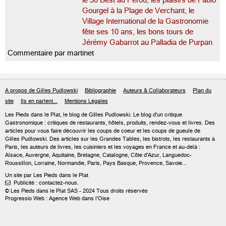
le 50 Best au Pérou, les plaisirs de Fabio
Gourgel à la Plage de Verchant, le
Village International de la Gastronomie
fête ses 10 ans, les bons tours de
Jérémy Gabarrot au Palladia de Purpan
Commentaire par martinet
A propos de Gilles Pudlowski
Bibliographie
Auteurs & Collaborateurs
Plan du
site
Ils en parlent...
Mentions Légales
Les Pieds dans le Plat, le blog de
Gilles Pudlowski
. Le blog d'un critique
Gastronomique : critiques de restaurants, hôtels, produits, rendez-vous et livres. Des
articles pour vous faire découvrir les coups de coeur et les coups de gueule de
Gilles Pudlowski. Des articles sur les Grandes Tables, les bistrots, les restaurants à
Paris, les auteurs de livres, les cuisiniers et les voyages en France et au-delà :
Alsace, Auvergne, Aquitaine, Bretagne, Catalogne, Côte d'Azur, Languedoc-
Roussillon, Lorraine, Normandie, Paris, Pays Basque, Provence, Savoie...
Un site par Les Pieds dans le Plat
Publicité : contactez-nous.

© Les Pieds dans le Plat SAS - 2024 Tous droits réservés
Progressio Web : Agence Web dans l'Oise