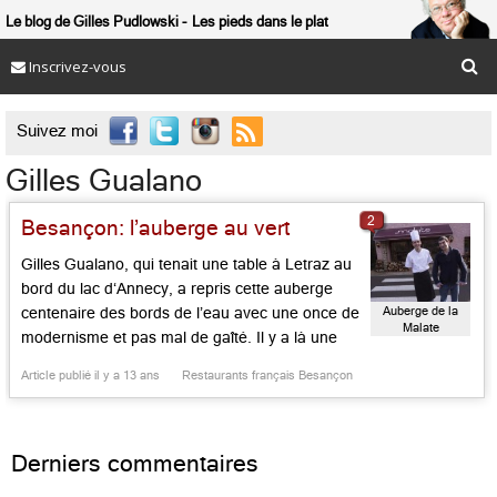
Le blog de Gilles Pudlowski
Les pieds dans le plat
Inscrivez-vous

Suivez moi
Gilles Gualano
2
Besançon: l’auberge au vert
Gilles Gualano, qui tenait une table à Letraz au
bord du lac d‘Annecy, a repris cette auberge
Auberge de la
centenaire des bords de l’eau avec une once de
Malate
modernisme et pas mal de gaîté. Il y a là une
terrasse au vert pour l’été, un cadre sobre et
Article publié il y a 13 ans
Restaurants français Besançon
sans chichi, une atmosphère complice. L’hiver,
on mange devant […]...
Derniers commentaires