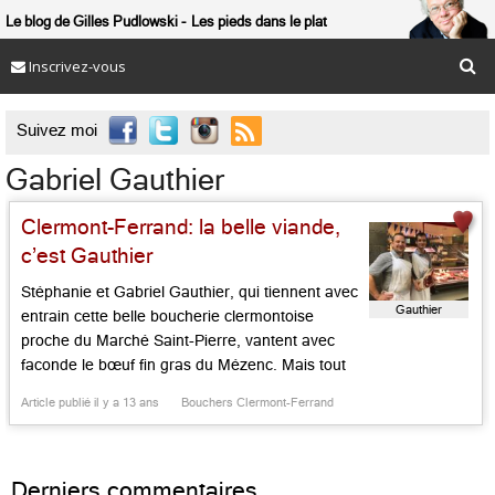
Le blog de Gilles Pudlowski
Les pieds dans le plat
Inscrivez-vous

Suivez moi
Gabriel Gauthier
Clermont-Ferrand: la belle viande,
c’est Gauthier
Stéphanie et Gabriel Gauthier, qui tiennent avec
Gauthier
entrain cette belle boucherie clermontoise
proche du Marché Saint-Pierre, vantent avec
faconde le bœuf fin gras du Mézenc. Mais tout
ce qu’ils proposent avec le sourire et de grand
Article publié il y a 13 ans
Bouchers Clermont-Ferrand
goût et de qualité évidente. Agneau de Sisteron,
de Maussane ou de la Baie de Somme, veau de
lait […]...
Derniers commentaires