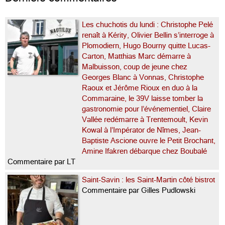
Les chuchotis du lundi : Christophe Pelé
renaît à Kérity, Olivier Bellin s’interroge à
Plomodiern, Hugo Bourny quitte Lucas-
Carton, Matthias Marc démarre à
Malbuisson, coup de jeune chez
Georges Blanc à Vonnas, Christophe
Raoux et Jérôme Rioux en duo à la
Commaraine, le 39V laisse tomber la
gastronomie pour l’événementiel, Claire
Vallée redémarre à Trentemoult, Kevin
Kowal à l’Impérator de Nîmes, Jean-
Baptiste Ascione ouvre le Petit Brochant,
Amine Ifakren débarque chez Boubalé
Commentaire par LT
Saint-Savin : les Saint-Martin côté bistrot
Commentaire par Gilles Pudlowski