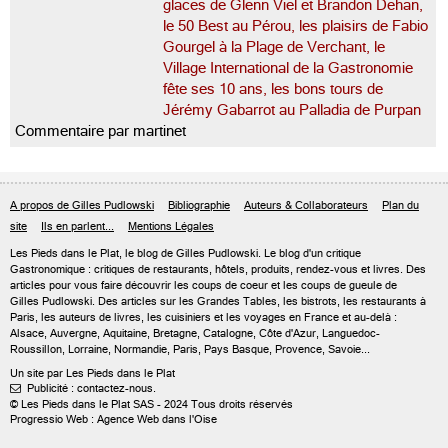
glaces de Glenn Viel et Brandon Dehan,
le 50 Best au Pérou, les plaisirs de Fabio
Gourgel à la Plage de Verchant, le
Village International de la Gastronomie
fête ses 10 ans, les bons tours de
Jérémy Gabarrot au Palladia de Purpan
Commentaire par martinet
A propos de Gilles Pudlowski
Bibliographie
Auteurs & Collaborateurs
Plan du
site
Ils en parlent...
Mentions Légales
Les Pieds dans le Plat, le blog de
Gilles Pudlowski
. Le blog d'un critique
Gastronomique : critiques de restaurants, hôtels, produits, rendez-vous et livres. Des
articles pour vous faire découvrir les coups de coeur et les coups de gueule de
Gilles Pudlowski. Des articles sur les Grandes Tables, les bistrots, les restaurants à
Paris, les auteurs de livres, les cuisiniers et les voyages en France et au-delà :
Alsace, Auvergne, Aquitaine, Bretagne, Catalogne, Côte d'Azur, Languedoc-
Roussillon, Lorraine, Normandie, Paris, Pays Basque, Provence, Savoie...
Un site par Les Pieds dans le Plat
Publicité : contactez-nous.

© Les Pieds dans le Plat SAS - 2024 Tous droits réservés
Progressio Web : Agence Web dans l'Oise