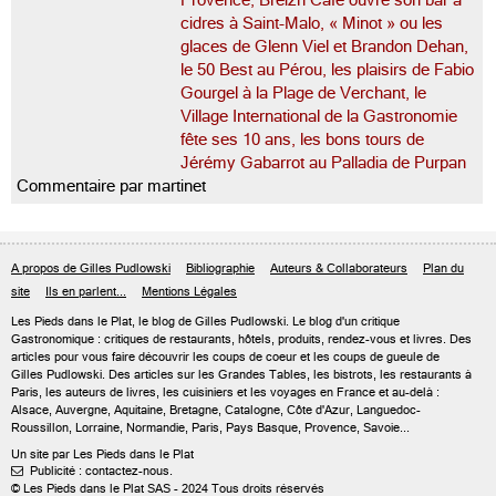
Provence, Breizh Café ouvre son bar à
cidres à Saint-Malo, « Minot » ou les
glaces de Glenn Viel et Brandon Dehan,
le 50 Best au Pérou, les plaisirs de Fabio
Gourgel à la Plage de Verchant, le
Village International de la Gastronomie
fête ses 10 ans, les bons tours de
Jérémy Gabarrot au Palladia de Purpan
Commentaire par martinet
A propos de Gilles Pudlowski
Bibliographie
Auteurs & Collaborateurs
Plan du
site
Ils en parlent...
Mentions Légales
Les Pieds dans le Plat, le blog de
Gilles Pudlowski
. Le blog d'un critique
Gastronomique : critiques de restaurants, hôtels, produits, rendez-vous et livres. Des
articles pour vous faire découvrir les coups de coeur et les coups de gueule de
Gilles Pudlowski. Des articles sur les Grandes Tables, les bistrots, les restaurants à
Paris, les auteurs de livres, les cuisiniers et les voyages en France et au-delà :
Alsace, Auvergne, Aquitaine, Bretagne, Catalogne, Côte d'Azur, Languedoc-
Roussillon, Lorraine, Normandie, Paris, Pays Basque, Provence, Savoie...
Un site par Les Pieds dans le Plat
Publicité : contactez-nous.

© Les Pieds dans le Plat SAS - 2024 Tous droits réservés