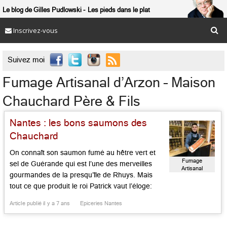
Le blog de Gilles Pudlowski
Les pieds dans le plat
Inscrivez-vous

Suivez moi
Fumage Artisanal d’Arzon – Maison
Chauchard Père & Fils
Nantes : les bons saumons des
Chauchard
On connaît son saumon fumé au hêtre vert et
Fumage
sel de Guérande qui est l’une des merveilles
Artisanal
gourmandes de la presqu’île de Rhuys. Mais
d'Arzon -
Maison
tout ce que produit le roi Patrick vaut l’éloge:
Chauchard Père
rillettes de maquereau, de saumon ou
& Fils
Article publié il y a 7 ans
Epiceries Nantes
d’esturgeon, filets de thon à l’huile d’olive,
tarama de qualité (non seulement de cabillaud,