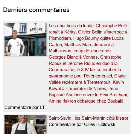
mais un […]...
Derniers commentaires
Les chuchotis du lundi : Christophe Pelé
renaît à Kérity, Olivier Bellin s’interroge à
Plomodiern, Hugo Bourny quitte Lucas-
Carton, Matthias Marc démarre à
Malbuisson, coup de jeune chez
Georges Blanc à Vonnas, Christophe
Raoux et Jérôme Rioux en duo à la
Commaraine, le 39V laisse tomber la
gastronomie pour l’événementiel, Claire
Vallée redémarre à Trentemoult, Kevin
Kowal à l’Impérator de Nîmes, Jean-
Baptiste Ascione ouvre le Petit Brochant,
Amine Ifakren débarque chez Boubalé
Commentaire par LT
Saint-Savin : les Saint-Martin côté bistrot
Commentaire par Gilles Pudlowski