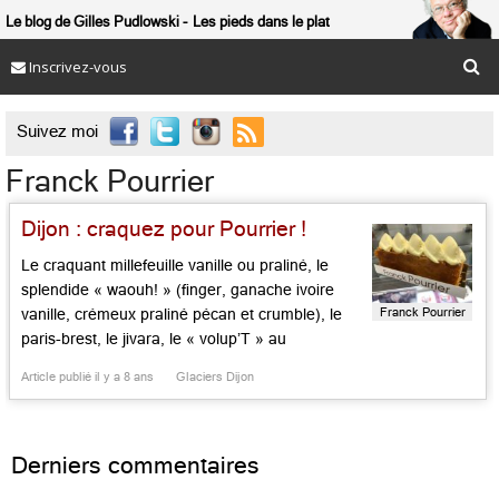
Le blog de Gilles Pudlowski
Les pieds dans le plat
Inscrivez-vous

Suivez moi
Franck Pourrier
Dijon : craquez pour Pourrier !
Le craquant millefeuille vanille ou praliné, le
splendide « waouh! » (finger, ganache ivoire
Franck Pourrier
vanille, crémeux praliné pécan et crumble), le
paris-brest, le jivara, le « volup’T » au
chocolat/thé ou l’extase à la framboise : voilà qui
Article publié il y a 8 ans
Glaciers Dijon
donne envie de découvrir l’univers sucré de
Franck Pourrier. Il y aussi les glaces exquises,
le vacherin, les sorbets, les macarons […]...
Derniers commentaires