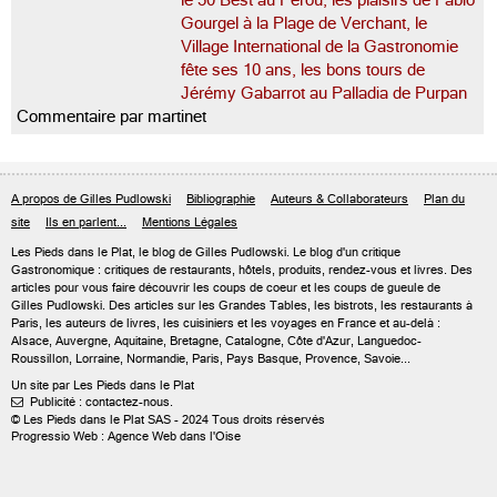
le 50 Best au Pérou, les plaisirs de Fabio
Gourgel à la Plage de Verchant, le
Village International de la Gastronomie
fête ses 10 ans, les bons tours de
Jérémy Gabarrot au Palladia de Purpan
Commentaire par martinet
A propos de Gilles Pudlowski
Bibliographie
Auteurs & Collaborateurs
Plan du
site
Ils en parlent...
Mentions Légales
Les Pieds dans le Plat, le blog de
Gilles Pudlowski
. Le blog d'un critique
Gastronomique : critiques de restaurants, hôtels, produits, rendez-vous et livres. Des
articles pour vous faire découvrir les coups de coeur et les coups de gueule de
Gilles Pudlowski. Des articles sur les Grandes Tables, les bistrots, les restaurants à
Paris, les auteurs de livres, les cuisiniers et les voyages en France et au-delà :
Alsace, Auvergne, Aquitaine, Bretagne, Catalogne, Côte d'Azur, Languedoc-
Roussillon, Lorraine, Normandie, Paris, Pays Basque, Provence, Savoie...
Un site par Les Pieds dans le Plat
Publicité : contactez-nous.

© Les Pieds dans le Plat SAS - 2024 Tous droits réservés
Progressio Web : Agence Web dans l'Oise