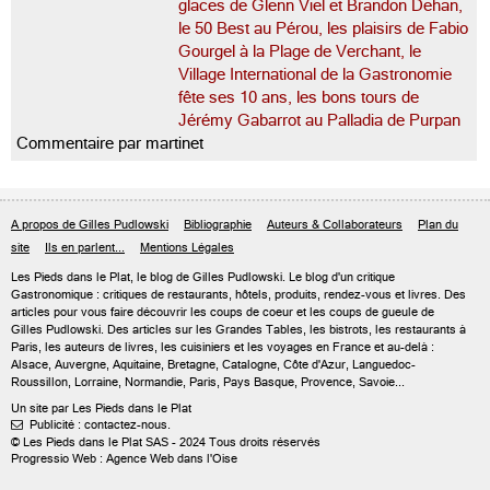
glaces de Glenn Viel et Brandon Dehan,
le 50 Best au Pérou, les plaisirs de Fabio
Gourgel à la Plage de Verchant, le
Village International de la Gastronomie
fête ses 10 ans, les bons tours de
Jérémy Gabarrot au Palladia de Purpan
Commentaire par martinet
A propos de Gilles Pudlowski
Bibliographie
Auteurs & Collaborateurs
Plan du
site
Ils en parlent...
Mentions Légales
Les Pieds dans le Plat, le blog de
Gilles Pudlowski
. Le blog d'un critique
Gastronomique : critiques de restaurants, hôtels, produits, rendez-vous et livres. Des
articles pour vous faire découvrir les coups de coeur et les coups de gueule de
Gilles Pudlowski. Des articles sur les Grandes Tables, les bistrots, les restaurants à
Paris, les auteurs de livres, les cuisiniers et les voyages en France et au-delà :
Alsace, Auvergne, Aquitaine, Bretagne, Catalogne, Côte d'Azur, Languedoc-
Roussillon, Lorraine, Normandie, Paris, Pays Basque, Provence, Savoie...
Un site par Les Pieds dans le Plat
Publicité : contactez-nous.

© Les Pieds dans le Plat SAS - 2024 Tous droits réservés
Progressio Web : Agence Web dans l'Oise