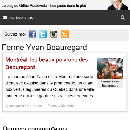
Le blog de Gilles Pudlowski
Les pieds dans le plat
Inscrivez-vous

Suivez moi
Ferme Yvan Beauregard
Montréal: les beaux poivrons des
Beauregard
Le marché Jean Talon est à Montréal une sorte
Ferme Yvan
d’enclave exquise dans la promenade, un chant
Beauregard
aux vertus légumières du Québec dans une ville
moderne qui a su garder ses racines terriennes.
Les jolies pommes se déclinent ça et là sous les
Article publié il y a 14 ans
Primeurs Montréal
formes et toutes les couleurs. Pour les tomates
exquises en variétés italiennes à […]...
Derniers commentaires