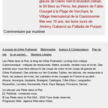
glaces de Glenn Viel et Brandon Dehan,
le 50 Best au Pérou, les plaisirs de Fabio
Gourgel à la Plage de Verchant, le
Village International de la Gastronomie
fête ses 10 ans, les bons tours de
Jérémy Gabarrot au Palladia de Purpan
Commentaire par martinet
A propos de Gilles Pudlowski
Bibliographie
Auteurs & Collaborateurs
Plan du
site
Ils en parlent...
Mentions Légales
Les Pieds dans le Plat, le blog de
Gilles Pudlowski
. Le blog d'un critique
Gastronomique : critiques de restaurants, hôtels, produits, rendez-vous et livres. Des
articles pour vous faire découvrir les coups de coeur et les coups de gueule de
Gilles Pudlowski. Des articles sur les Grandes Tables, les bistrots, les restaurants à
Paris, les auteurs de livres, les cuisiniers et les voyages en France et au-delà :
Alsace, Auvergne, Aquitaine, Bretagne, Catalogne, Côte d'Azur, Languedoc-
Roussillon, Lorraine, Normandie, Paris, Pays Basque, Provence, Savoie...
Un site par Les Pieds dans le Plat
Publicité : contactez-nous.

© Les Pieds dans le Plat SAS - 2024 Tous droits réservés
Progressio Web : Agence Web dans l'Oise