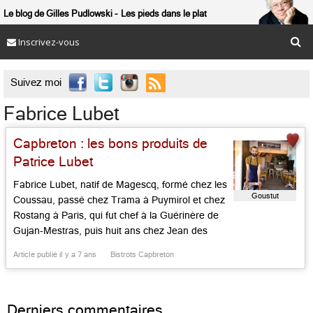
Le blog de Gilles Pudlowski
Les pieds dans le plat
Inscrivez-vous

Suivez moi
Fabrice Lubet
Capbreton : les bons produits de
Patrice Lubet
Fabrice Lubet, natif de Magescq, formé chez les
Goustut
Coussau, passé chez Trama à Puymirol et chez
Rostang à Paris, qui fut chef à la Guérinère de
Gujan-Mestras, puis huit ans chez Jean des
Sables à Hossegor, vient de se créer son petit
Article publié il y a 7 ans
Bistrots Capbreton
chez soi sur le port de Cap-Breton. Le lieu est
modeste, minimaliste, contemporain, […]...
Derniers commentaires