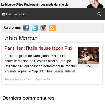
Le blog de Gilles Pudlowski
Les pieds dans le plat
Inscrivez-vous

Suivez moi
Fabio Marcia
Paris 1er : l’Italie rieuse façon Pizi
En lieu et place de Damigiana, Pizi est la
nouvelle maison de Nicolas Saltiel du groupe
Pizi
Chapitre Six, qui possède notamment la Ponche
à Saint-Tropez, le Cap d’Antibes Beach Hôtel et
Monsieur à Paris où officie l’étoilé Thomas
Article publié il y a 1 an
Pizzerias Paris
Danigo, associé ici à César Gourdou du Club
Privé le Colonia. « Pizi », comme Pizzicheria
rend hommage à […]...
Derniers commentaires