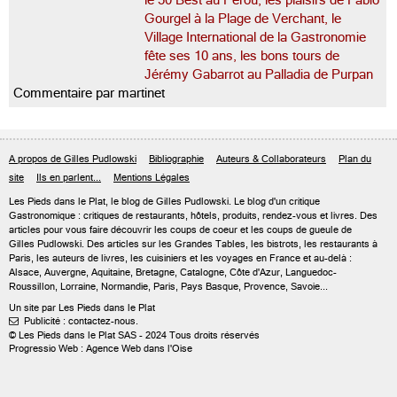
le 50 Best au Pérou, les plaisirs de Fabio
Gourgel à la Plage de Verchant, le
Village International de la Gastronomie
fête ses 10 ans, les bons tours de
Jérémy Gabarrot au Palladia de Purpan
Commentaire par martinet
A propos de Gilles Pudlowski
Bibliographie
Auteurs & Collaborateurs
Plan du
site
Ils en parlent...
Mentions Légales
Les Pieds dans le Plat, le blog de
Gilles Pudlowski
. Le blog d'un critique
Gastronomique : critiques de restaurants, hôtels, produits, rendez-vous et livres. Des
articles pour vous faire découvrir les coups de coeur et les coups de gueule de
Gilles Pudlowski. Des articles sur les Grandes Tables, les bistrots, les restaurants à
Paris, les auteurs de livres, les cuisiniers et les voyages en France et au-delà :
Alsace, Auvergne, Aquitaine, Bretagne, Catalogne, Côte d'Azur, Languedoc-
Roussillon, Lorraine, Normandie, Paris, Pays Basque, Provence, Savoie...
Un site par Les Pieds dans le Plat
Publicité : contactez-nous.

© Les Pieds dans le Plat SAS - 2024 Tous droits réservés
Progressio Web : Agence Web dans l'Oise