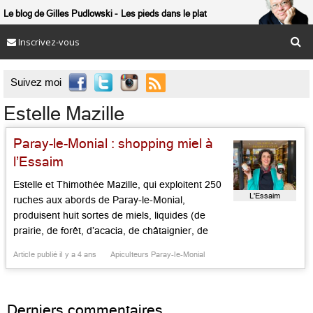
Le blog de Gilles Pudlowski
Les pieds dans le plat
Inscrivez-vous

Suivez moi
Estelle Mazille
Paray-le-Monial : shopping miel à
l’Essaim
Estelle et Thimothée Mazille, qui exploitent 250
L'Essaim
ruches aux abords de Paray-le-Monial,
produisent huit sortes de miels, liquides (de
prairie, de forêt, d’acacia, de châtaignier, de
forêt) ou crémeux (de printemps, des monts du
Article publié il y a 4 ans
Apiculteurs Paray-le-Monial
Charolais, de pissenlit l) et des séries limitées
(de sarrasin, du château de Lugny-les-Charolles
à base de tilleul), sans omettre une […]...
Derniers commentaires