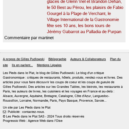
glaces de Glenn Viel et Brandon Dehan,
le 50 Best au Pérou, les plaisirs de Fabio
Gourgel à la Plage de Verchant, le
Village International de la Gastronomie
fête ses 10 ans, les bons tours de
Jérémy Gabarrot au Palladia de Purpan
Commentaire par martinet
A propos de Gilles Pudlowski
Bibliographie
Auteurs & Collaborateurs
Plan du
site
Ils en parlent...
Mentions Légales
Les Pieds dans le Plat, le blog de
Gilles Pudlowski
. Le blog d'un critique
Gastronomique : critiques de restaurants, hôtels, produits, rendez-vous et livres. Des
articles pour vous faire découvrir les coups de coeur et les coups de gueule de
Gilles Pudlowski. Des articles sur les Grandes Tables, les bistrots, les restaurants à
Paris, les auteurs de livres, les cuisiniers et les voyages en France et au-delà :
Alsace, Auvergne, Aquitaine, Bretagne, Catalogne, Côte d'Azur, Languedoc-
Roussillon, Lorraine, Normandie, Paris, Pays Basque, Provence, Savoie...
Un site par Les Pieds dans le Plat
Publicité : contactez-nous.

© Les Pieds dans le Plat SAS - 2024 Tous droits réservés
Progressio Web : Agence Web dans l'Oise