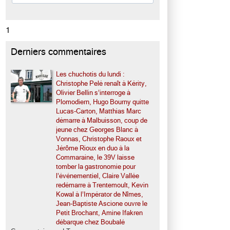
1
Derniers commentaires
Les chuchotis du lundi :
Christophe Pelé renaît à Kérity,
Olivier Bellin s’interroge à
Plomodiern, Hugo Bourny quitte
Lucas-Carton, Matthias Marc
démarre à Malbuisson, coup de
jeune chez Georges Blanc à
Vonnas, Christophe Raoux et
Jérôme Rioux en duo à la
Commaraine, le 39V laisse
tomber la gastronomie pour
l’événementiel, Claire Vallée
redémarre à Trentemoult, Kevin
Kowal à l’Impérator de Nîmes,
Jean-Baptiste Ascione ouvre le
Petit Brochant, Amine Ifakren
débarque chez Boubalé