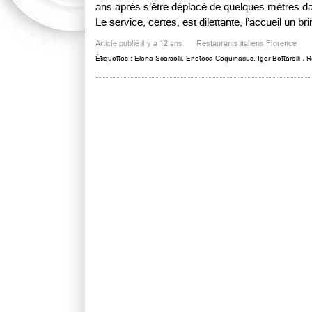
ans après s’être déplacé de quelques mètres dan
Le service, certes, est dilettante, l’accueil un brin
Article publié il y a 12 ans
Restaurants italiens Florence
Étiquettes :
Elena Scarselli
,
Enoteca Coquinarius
,
Igor Bettarelli
,
R