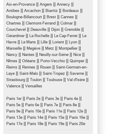
||
||
||
Aix-en-Provence
Angers
Annecy
||
||
||
||
Antibes
Arcachon
Biarritz
Bordeaux
||
||
||
Boulogne-Billancourt
Brest
Cannes
||
||
||
Chartres
Clermont-Ferrand
Colmar
||
||
||
||
Courchevel
Deauville
Dijon
Grenoble
||
||
||
Gérardmer
La Rochelle
Le Cap-Ferret
Le
||
||
||
||
||
Havre
Le Mans
Lille
Lorient
Lyon
||
||
||
||
Marseille
Megève
Metz
Montpellier
||
||
||
||
Nancy
Nantes
Neuilly-sur-Seine
Nice
||
||
||
||
Nîmes
Orléans
Porto-Vecchio
Quimper
||
||
||
Reims
Rennes
Rouen
Saint-Germain-en-
||
||
||
||
Laye
Saint-Malo
Saint-Tropez
Saverne
||
||
||
||
Strasbourg
Toulon
Toulouse
Val d'Isère
||
Valence
Versailles
||
||
||
||
Paris 1er
Paris 2e
Paris 3e
Paris 4e
||
||
||
||
Paris 5e
Paris 6e
Paris 7e
Paris 8e
||
||
||
||
Paris 9e
Paris 10e
Paris 11e
Paris 12e
||
||
||
||
Paris 13e
Paris 14e
Paris 15e
Paris 16e
||
||
||
Paris 17e
Paris 18e
Paris 19e
Paris 20e