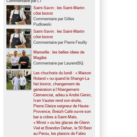
Commentaire par LT
Saint-Savin : les Saint-Martin
côté bistrot
Commentaire par Gilles
Pudlowski
Saint-Savin : les Saint-Martin
côté bistrot
Commentaire par Pierre Feuilly
Marseille : les belles idées de
Magâté
Commentaire par LaurentBQ
Les chuchotis du lundi : « Maison
Roland » ou quand le Shangri-La
fait bistrot, changement de
génération à l’Abergement-
Clémenciat, adieu à André Génin,
Ivan Vautier rend son étoile,
Pierre Gleize seigneur de Haute-
Provence, Breizh Café ouvre son
bar à cidres à Saint-Malo,
« Minot » ou les glaces de Glenn
Viel et Brandon Dehan, le 50 Best
au Pérou, les plaisirs de Fabio