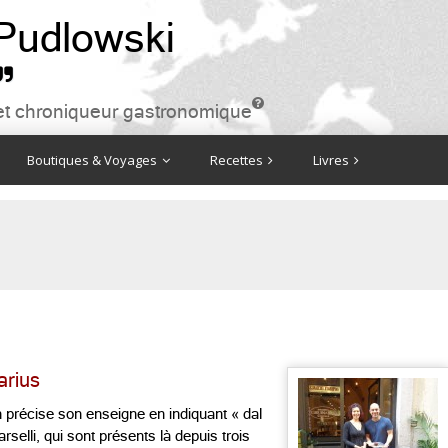
 Pudlowski


ire et chroniqueur gastronomique
Boutiques & Voyages
Recettes
Livres
arius
 précise son enseigne en indiquant « dal
arselli, qui sont présents là depuis trois