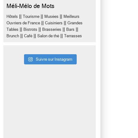
Méli-Mélo de Mots
||
||
||
Hôtels
Tourisme
Musées
Meilleurs
||
||
Ouvriers de France
Cuisiniers
Grandes
||
||
||
||
Tables
Bistrots
Brasseries
Bars
||
||
||
Brunch
Café
Salon de thé
Terrasses
Suivre sur Instagram