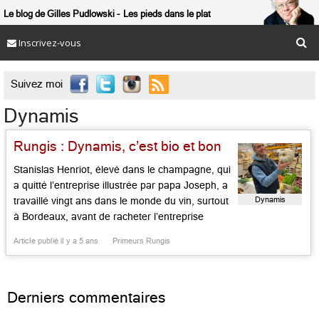
Le blog de Gilles Pudlowski
Les pieds dans le plat
Inscrivez-vous

Suivez moi
Dynamis
Rungis : Dynamis, c’est bio et bon
Stanislas Henriot, élevé dans le champagne, qui
a quitté l’entreprise illustrée par papa Joseph, a
Dynamis
travaillé vingt ans dans le monde du vin, surtout
à Bordeaux, avant de racheter l’entreprise
dédiée aux légumes bio fondée en 1991 par
Article publié il y a 5 ans
Primeurs Rungis
Markus Zeiher. Développer le bio, être fidèle au
producteurs, relier produits et terroir, dénicher le
meilleur pour […]...
Derniers commentaires