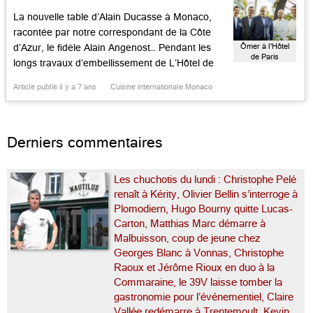
La nouvelle table d’Alain Ducasse à Monaco,
racontée par notre correspondant de la Côte
Ômer à l'Hôtel
d’Azur, le fidèle Alain Angenost… Pendant les
de Paris
longs travaux d’embellissement de L’Hôtel de
Paris, le Louis XV-Alain Ducasse s’était
Article publié il y a 7 ans
Cuisine internationale Monaco
transporté dans de nouveaux locaux, au rez-de-
chaussée de la rotonde du palace face à la
Méditerranée. Ceux-ci, étant à terme, prévus
Derniers commentaires
pour héberger […]...
Les chuchotis du lundi : Christophe Pelé
renaît à Kérity, Olivier Bellin s’interroge à
Plomodiern, Hugo Bourny quitte Lucas-
Carton, Matthias Marc démarre à
Malbuisson, coup de jeune chez
Georges Blanc à Vonnas, Christophe
Raoux et Jérôme Rioux en duo à la
Commaraine, le 39V laisse tomber la
gastronomie pour l’événementiel, Claire
Vallée redémarre à Trentemoult, Kevin