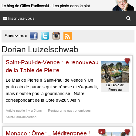
Le blog de Gilles Pudlowski
Les pieds dans le plat
Inscrivez-vous

Suivez moi
Dorian Lutzelschwab
Saint-Paul-de-Vence : le renouveau
de la Table de Pierre
Le Mas de Pierre à Saint-Paul de Vence ? Un
La Table de
petit coin de paradis qui se rénove et s’agrandit,
Pierre au
mais n’oublie pas la gourmandise… Notre
Domaine du
Mas de Pierre
correspondant de la Côte d’Azur, Alain
Angenost, nous dit tout… Pendant le dernier
Article publié il y a 5 ans
Restaurants gastronomiques
confinement qui a mis à l’arrêt le monde de
Saint-Paul-de-Vence
l’hôtellerie et de la restauration, certains en ont
[…]...
2
Monaco : Ômer … Méditerranée !