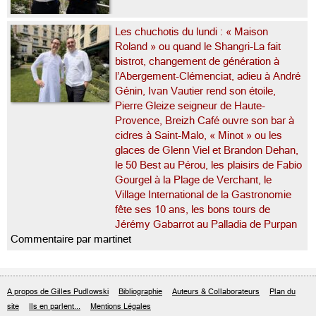
Les chuchotis du lundi : « Maison
Roland » ou quand le Shangri-La fait
bistrot, changement de génération à
l’Abergement-Clémenciat, adieu à André
Génin, Ivan Vautier rend son étoile,
Pierre Gleize seigneur de Haute-
Provence, Breizh Café ouvre son bar à
cidres à Saint-Malo, « Minot » ou les
glaces de Glenn Viel et Brandon Dehan,
le 50 Best au Pérou, les plaisirs de Fabio
Gourgel à la Plage de Verchant, le
Village International de la Gastronomie
fête ses 10 ans, les bons tours de
Jérémy Gabarrot au Palladia de Purpan
Commentaire par martinet
A propos de Gilles Pudlowski
Bibliographie
Auteurs & Collaborateurs
Plan du
site
Ils en parlent...
Mentions Légales