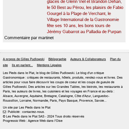
glaces de Glenn Viel et Brandon Dehan,
le 50 Best au Pérou, les plaisirs de Fabio
Gourgel à la Plage de Verchant, le
Village International de la Gastronomie
fête ses 10 ans, les bons tours de
Jérémy Gabarrot au Palladia de Purpan
Commentaire par martinet
A propos de Gilles Pudlowski
Bibliographie
Auteurs & Collaborateurs
Plan du
site
Ils en parlent...
Mentions Légales
Les Pieds dans le Plat, le blog de
Gilles Pudlowski
. Le blog d'un critique
Gastronomique : critiques de restaurants, hôtels, produits, rendez-vous et livres. Des
articles pour vous faire découvrir les coups de coeur et les coups de gueule de
Gilles Pudlowski. Des articles sur les Grandes Tables, les bistrots, les restaurants à
Paris, les auteurs de livres, les cuisiniers et les voyages en France et au-delà :
Alsace, Auvergne, Aquitaine, Bretagne, Catalogne, Côte d'Azur, Languedoc-
Roussillon, Lorraine, Normandie, Paris, Pays Basque, Provence, Savoie...
Un site par Les Pieds dans le Plat
Publicité : contactez-nous.

© Les Pieds dans le Plat SAS - 2024 Tous droits réservés
Progressio Web : Agence Web dans l'Oise