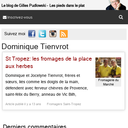
Le blog de Gilles Pudlowski
Les pieds dans le plat
Inscrivez-vous

Suivez moi
Dominique Tienvrot
St Tropez: les fromages de la place
aux herbes
Dominique et Jocelyne Tienvrot, frères et
Fromagerie du
sœurs, liés comme les doigts de la main,
Marché
défendent avec ferveur chèvres de Provence,
saint-félix du Berry, anneau de Vic Bilh,
taupinière de Charentes, pélardon des
Article publié il y a 13 ans
Fromagers Saint-Tropez
Cévennes, vieux parmesan, tomme de Savoie,
choisis avec art et affinés à point, dans leur
échoppe bucolique et parfumée. En compagnie
Derniers commentaires
de confitures […]...