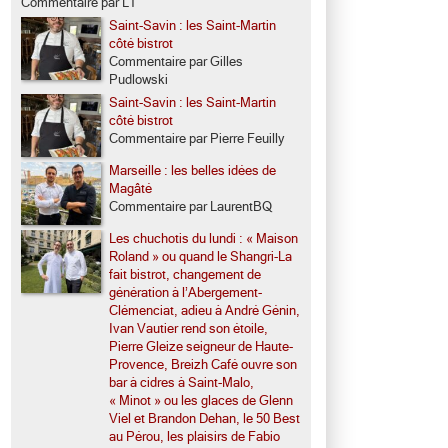
Commentaire par LT
Saint-Savin : les Saint-Martin
côté bistrot
Commentaire par Gilles
Pudlowski
Saint-Savin : les Saint-Martin
côté bistrot
Commentaire par Pierre Feuilly
Marseille : les belles idées de
Magâté
Commentaire par LaurentBQ
Les chuchotis du lundi : « Maison
Roland » ou quand le Shangri-La
fait bistrot, changement de
génération à l’Abergement-
Clémenciat, adieu à André Génin,
Ivan Vautier rend son étoile,
Pierre Gleize seigneur de Haute-
Provence, Breizh Café ouvre son
bar à cidres à Saint-Malo,
« Minot » ou les glaces de Glenn
Viel et Brandon Dehan, le 50 Best
au Pérou, les plaisirs de Fabio