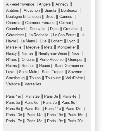
||
||
||
Aix-en-Provence
Angers
Annecy
||
||
||
||
Antibes
Arcachon
Biarritz
Bordeaux
||
||
||
Boulogne-Billancourt
Brest
Cannes
||
||
||
Chartres
Clermont-Ferrand
Colmar
||
||
||
||
Courchevel
Deauville
Dijon
Grenoble
||
||
||
Gérardmer
La Rochelle
Le Cap-Ferret
Le
||
||
||
||
||
Havre
Le Mans
Lille
Lorient
Lyon
||
||
||
||
Marseille
Megève
Metz
Montpellier
||
||
||
||
Nancy
Nantes
Neuilly-sur-Seine
Nice
||
||
||
||
Nîmes
Orléans
Porto-Vecchio
Quimper
||
||
||
Reims
Rennes
Rouen
Saint-Germain-en-
||
||
||
||
Laye
Saint-Malo
Saint-Tropez
Saverne
||
||
||
||
Strasbourg
Toulon
Toulouse
Val d'Isère
||
Valence
Versailles
||
||
||
||
Paris 1er
Paris 2e
Paris 3e
Paris 4e
||
||
||
||
Paris 5e
Paris 6e
Paris 7e
Paris 8e
||
||
||
||
Paris 9e
Paris 10e
Paris 11e
Paris 12e
||
||
||
||
Paris 13e
Paris 14e
Paris 15e
Paris 16e
||
||
||
Paris 17e
Paris 18e
Paris 19e
Paris 20e