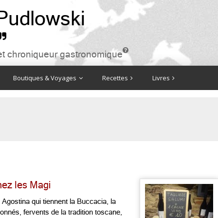
 Pudlowski


ire et chroniqueur gastronomique
Boutiques & Voyages
Recettes
Livres
hez les Magi
gostina qui tiennent la Buccacia, la
ionnés, fervents de la tradition toscane,