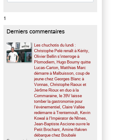
1
Derniers commentaires
Les chuchotis du lundi :
Christophe Pelé renaît à Kérity,
Olivier Bellin s’interroge à
Plomodiern, Hugo Bourny quitte
Lucas-Carton, Matthias Marc
démarre à Malbuisson, coup de
jeune chez Georges Blanc à
Vonnas, Christophe Raoux et
Jérôme Rioux en duo à la
Commaraine, le 39V laisse
tomber la gastronomie pour
l’événementiel, Claire Vallée
redémarre à Trentemoult, Kevin
Kowal à l’Impérator de Nîmes,
Jean-Baptiste Ascione ouvre le
Petit Brochant, Amine Ifakren
débarque chez Boubalé