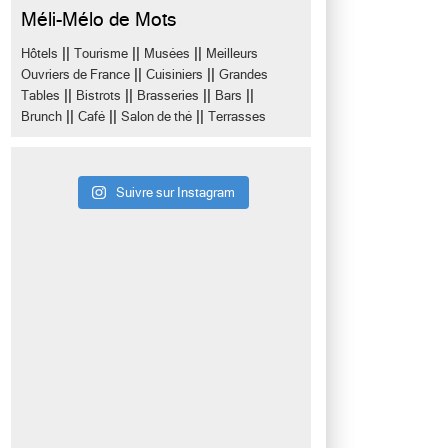
Méli-Mélo de Mots
||
||
||
Hôtels
Tourisme
Musées
Meilleurs
||
||
Ouvriers de France
Cuisiniers
Grandes
||
||
||
||
Tables
Bistrots
Brasseries
Bars
||
||
||
Brunch
Café
Salon de thé
Terrasses
Suivre sur Instagram