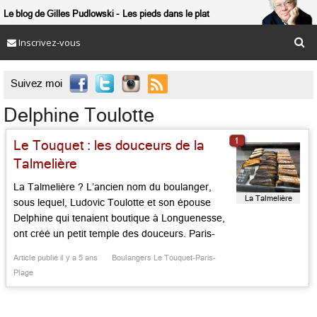
Le blog de Gilles Pudlowski
Les pieds dans le plat
Inscrivez-vous

Suivez moi
Delphine Toulotte
1
Le Touquet : les douceurs de la
Talmelière
La Talmelière ? L’ancien nom du boulanger,
La Talmelière
sous lequel, Ludovic Toulotte et son épouse
Delphine qui tenaient boutique à Longuenesse,
ont créé un petit temple des douceurs. Paris-
Brest, millefeuille, soufflé au rhum, chou revisité
Article publié il y a 5 ans
Boulangers Le Touquet-Paris-
au spéculos, nougat, caramel au beurre salé,
Plage
tarte aux framboises, mais aussi pains variés et
fort soignés donnent envie de tout […]...