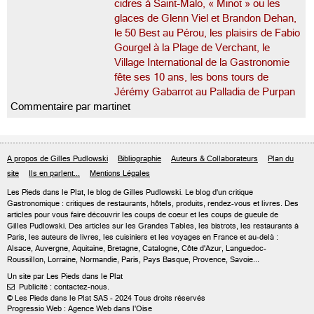
cidres à Saint-Malo, « Minot » ou les
glaces de Glenn Viel et Brandon Dehan,
le 50 Best au Pérou, les plaisirs de Fabio
Gourgel à la Plage de Verchant, le
Village International de la Gastronomie
fête ses 10 ans, les bons tours de
Jérémy Gabarrot au Palladia de Purpan
Commentaire par martinet
A propos de Gilles Pudlowski
Bibliographie
Auteurs & Collaborateurs
Plan du
site
Ils en parlent...
Mentions Légales
Les Pieds dans le Plat, le blog de
Gilles Pudlowski
. Le blog d'un critique
Gastronomique : critiques de restaurants, hôtels, produits, rendez-vous et livres. Des
articles pour vous faire découvrir les coups de coeur et les coups de gueule de
Gilles Pudlowski. Des articles sur les Grandes Tables, les bistrots, les restaurants à
Paris, les auteurs de livres, les cuisiniers et les voyages en France et au-delà :
Alsace, Auvergne, Aquitaine, Bretagne, Catalogne, Côte d'Azur, Languedoc-
Roussillon, Lorraine, Normandie, Paris, Pays Basque, Provence, Savoie...
Un site par Les Pieds dans le Plat
Publicité : contactez-nous.

© Les Pieds dans le Plat SAS - 2024 Tous droits réservés
Progressio Web : Agence Web dans l'Oise