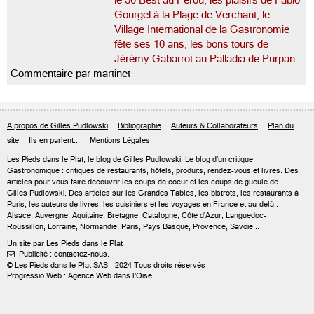
le 50 Best au Pérou, les plaisirs de Fabio
Gourgel à la Plage de Verchant, le
Village International de la Gastronomie
fête ses 10 ans, les bons tours de
Jérémy Gabarrot au Palladia de Purpan
Commentaire par martinet
A propos de Gilles Pudlowski
Bibliographie
Auteurs & Collaborateurs
Plan du
site
Ils en parlent...
Mentions Légales
Les Pieds dans le Plat, le blog de
Gilles Pudlowski
. Le blog d'un critique
Gastronomique : critiques de restaurants, hôtels, produits, rendez-vous et livres. Des
articles pour vous faire découvrir les coups de coeur et les coups de gueule de
Gilles Pudlowski. Des articles sur les Grandes Tables, les bistrots, les restaurants à
Paris, les auteurs de livres, les cuisiniers et les voyages en France et au-delà :
Alsace, Auvergne, Aquitaine, Bretagne, Catalogne, Côte d'Azur, Languedoc-
Roussillon, Lorraine, Normandie, Paris, Pays Basque, Provence, Savoie...
Un site par Les Pieds dans le Plat
Publicité : contactez-nous.

© Les Pieds dans le Plat SAS - 2024 Tous droits réservés
Progressio Web : Agence Web dans l'Oise