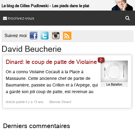
Le blog de Gilles Pudlowski
Les pieds dans le plat
Inscrivez-vous

Suivez moi
David Beucherie
2
Dinard: le coup de patte de Violaine
On a connu Violaine Cocault à la Place à
Massaune. Cette ancienne chef de partie de
Le Balafon
Baumanière, passée au Crillon et à l’Arpège, qui
a gardé son joli coup de patte, est revenue au
pays natal. Elle accueille avec verve, le tout
Article publié il y a 13 ans
Bistrots Dinard
venant des gourmands de Dinard, avec son
compagnon David Beucherie, ex-pâtissier à
l’hôtel […]...
Derniers commentaires