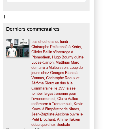
1
Derniers commentaires
Les chuchotis du lundi :
Christophe Pelé renaît à Kérity,
Olivier Bellin s’interroge à
Plomodiern, Hugo Bourny quitte
Lucas-Carton, Matthias Marc
démarre à Malbuisson, coup de
jeune chez Georges Blanc à
Vonnas, Christophe Raoux et
Jérôme Rioux en duo à la
Commaraine, le 39V laisse
tomber la gastronomie pour
l’événementiel, Claire Vallée
redémarre à Trentemoult, Kevin
Kowal à l’Impérator de Nîmes,
Jean-Baptiste Ascione ouvre le
Petit Brochant, Amine Ifakren
débarque chez Boubalé