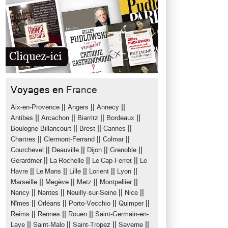
Voyages en
France
||
||
||
Aix-en-Provence
Angers
Annecy
||
||
||
||
Antibes
Arcachon
Biarritz
Bordeaux
||
||
||
Boulogne-Billancourt
Brest
Cannes
||
||
||
Chartres
Clermont-Ferrand
Colmar
||
||
||
||
Courchevel
Deauville
Dijon
Grenoble
||
||
||
Gérardmer
La Rochelle
Le Cap-Ferret
Le
||
||
||
||
||
Havre
Le Mans
Lille
Lorient
Lyon
||
||
||
||
Marseille
Megève
Metz
Montpellier
||
||
||
||
Nancy
Nantes
Neuilly-sur-Seine
Nice
||
||
||
||
Nîmes
Orléans
Porto-Vecchio
Quimper
||
||
||
Reims
Rennes
Rouen
Saint-Germain-en-
||
||
||
||
Laye
Saint-Malo
Saint-Tropez
Saverne