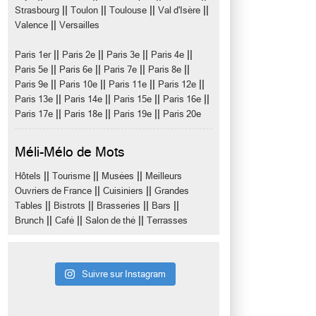
||
||
||
||
Strasbourg
Toulon
Toulouse
Val d'Isère
||
Valence
Versailles
||
||
||
||
Paris 1er
Paris 2e
Paris 3e
Paris 4e
||
||
||
||
Paris 5e
Paris 6e
Paris 7e
Paris 8e
||
||
||
||
Paris 9e
Paris 10e
Paris 11e
Paris 12e
||
||
||
||
Paris 13e
Paris 14e
Paris 15e
Paris 16e
||
||
||
Paris 17e
Paris 18e
Paris 19e
Paris 20e
Méli-Mélo de Mots
||
||
||
Hôtels
Tourisme
Musées
Meilleurs
||
||
Ouvriers de France
Cuisiniers
Grandes
||
||
||
||
Tables
Bistrots
Brasseries
Bars
||
||
||
Brunch
Café
Salon de thé
Terrasses
Suivre sur Instagram