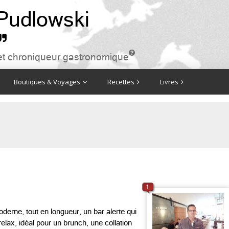
 Pudlowski


ire et chroniqueur gastronomique
Boutiques & Voyages
Recettes
Livres
1
oderne, tout en longueur, un bar alerte qui
 relax, idéal pour un brunch, une collation