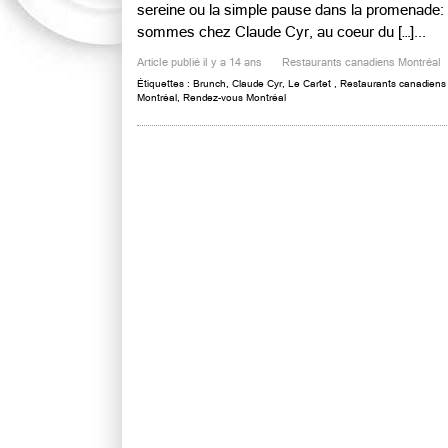
sereine ou la simple pause dans la promenade: v
sommes chez Claude Cyr, au coeur du […]...
Article publié il y a 14 ans
Restaurants canadiens Montréal
Étiquettes :
Brunch
,
Claude Cyr
,
Le Cartet
,
Restaurants canadiens
Montréal
,
Rendez-vous Montréal