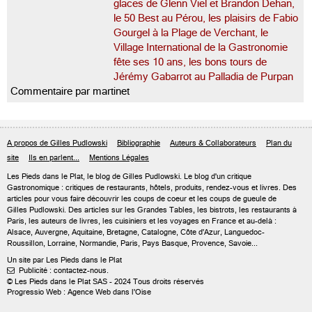
glaces de Glenn Viel et Brandon Dehan,
le 50 Best au Pérou, les plaisirs de Fabio
Gourgel à la Plage de Verchant, le
Village International de la Gastronomie
fête ses 10 ans, les bons tours de
Jérémy Gabarrot au Palladia de Purpan
Commentaire par martinet
A propos de Gilles Pudlowski
Bibliographie
Auteurs & Collaborateurs
Plan du
site
Ils en parlent...
Mentions Légales
Les Pieds dans le Plat, le blog de
Gilles Pudlowski
. Le blog d'un critique
Gastronomique : critiques de restaurants, hôtels, produits, rendez-vous et livres. Des
articles pour vous faire découvrir les coups de coeur et les coups de gueule de
Gilles Pudlowski. Des articles sur les Grandes Tables, les bistrots, les restaurants à
Paris, les auteurs de livres, les cuisiniers et les voyages en France et au-delà :
Alsace, Auvergne, Aquitaine, Bretagne, Catalogne, Côte d'Azur, Languedoc-
Roussillon, Lorraine, Normandie, Paris, Pays Basque, Provence, Savoie...
Un site par Les Pieds dans le Plat
Publicité : contactez-nous.

© Les Pieds dans le Plat SAS - 2024 Tous droits réservés
Progressio Web : Agence Web dans l'Oise