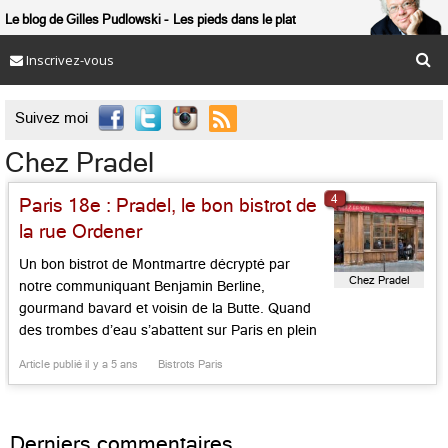
Le blog de Gilles Pudlowski
Les pieds dans le plat
Inscrivez-vous

Suivez moi
Chez Pradel
4
Paris 18e : Pradel, le bon bistrot de
la rue Ordener
Un bon bistrot de Montmartre décrypté par
Chez Pradel
notre communiquant Benjamin Berline,
gourmand bavard et voisin de la Butte. Quand
des trombes d’eau s’abattent sur Paris en plein
juillet, ce bistrot jovial, fameux des habitants du
Article publié il y a 5 ans
Bistrots Paris
18e, apparaît comme un refuge. Avec sa
devanture boisée et rouge rétro, cette institution
de la rue Ordener joue avec […]...
Derniers commentaires