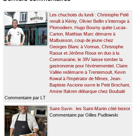
Les chuchotis du lundi : Christophe Pelé
renaît à Kérity, Olivier Bellin s’interroge à
Plomodiern, Hugo Bourny quitte Lucas-
Carton, Matthias Marc démarre à
Malbuisson, coup de jeune chez
Georges Blanc à Vonnas, Christophe
Raoux et Jérôme Rioux en duo à la
Commaraine, le 39V laisse tomber la
gastronomie pour l’événementiel, Claire
Vallée redémarre à Trentemoult, Kevin
Kowal à l’Impérator de Nîmes, Jean-
Baptiste Ascione ouvre le Petit Brochant,
Amine Ifakren débarque chez Boubalé
Commentaire par LT
Saint-Savin : les Saint-Martin côté bistrot
Commentaire par Gilles Pudlowski