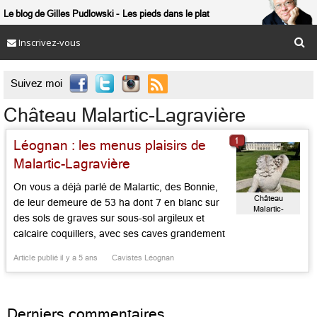
Le blog de Gilles Pudlowski
Les pieds dans le plat
Inscrivez-vous

Suivez moi
Château Malartic-Lagravière
1
Léognan : les menus plaisirs de
Malartic-Lagravière
On vous a déjà parlé de Malartic, des Bonnie,
Château
de leur demeure de 53 ha dont 7 en blanc sur
Malartic-
des sols de graves sur sous-sol argileux et
Lagravière
calcaire coquillers, avec ses caves grandement
modernisées à partir de 1997, avec son annexe
Article publié il y a 5 ans
Cavistes Léognan
de Gazin-Rocquencourt, dont la demeure
remise en valeur par les Bonnie. Ce domaine,
[…]...
Derniers commentaires