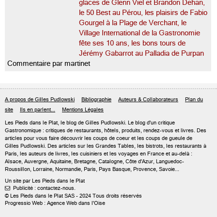
glaces de Glenn Viel et Brandon Dehan,
le 50 Best au Pérou, les plaisirs de Fabio
Gourgel à la Plage de Verchant, le
Village International de la Gastronomie
fête ses 10 ans, les bons tours de
Jérémy Gabarrot au Palladia de Purpan
Commentaire par martinet
A propos de Gilles Pudlowski
Bibliographie
Auteurs & Collaborateurs
Plan du
site
Ils en parlent...
Mentions Légales
Les Pieds dans le Plat, le blog de
Gilles Pudlowski
. Le blog d'un critique
Gastronomique : critiques de restaurants, hôtels, produits, rendez-vous et livres. Des
articles pour vous faire découvrir les coups de coeur et les coups de gueule de
Gilles Pudlowski. Des articles sur les Grandes Tables, les bistrots, les restaurants à
Paris, les auteurs de livres, les cuisiniers et les voyages en France et au-delà :
Alsace, Auvergne, Aquitaine, Bretagne, Catalogne, Côte d'Azur, Languedoc-
Roussillon, Lorraine, Normandie, Paris, Pays Basque, Provence, Savoie...
Un site par Les Pieds dans le Plat
Publicité : contactez-nous.

© Les Pieds dans le Plat SAS - 2024 Tous droits réservés
Progressio Web : Agence Web dans l'Oise