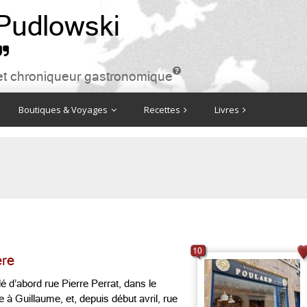
 Pudlowski


ire et chroniqueur gastronomique
Boutiques & Voyages
Recettes
Livres
10
ère
lé d’abord rue Pierre Perrat, dans le
e à Guillaume, et, depuis début avril, rue