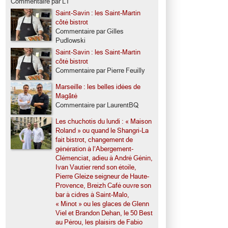
Commentaire par LT
Saint-Savin : les Saint-Martin
côté bistrot
Commentaire par Gilles
Pudlowski
Saint-Savin : les Saint-Martin
côté bistrot
Commentaire par Pierre Feuilly
Marseille : les belles idées de
Magâté
Commentaire par LaurentBQ
Les chuchotis du lundi : « Maison
Roland » ou quand le Shangri-La
fait bistrot, changement de
génération à l’Abergement-
Clémenciat, adieu à André Génin,
Ivan Vautier rend son étoile,
Pierre Gleize seigneur de Haute-
Provence, Breizh Café ouvre son
bar à cidres à Saint-Malo,
« Minot » ou les glaces de Glenn
Viel et Brandon Dehan, le 50 Best
au Pérou, les plaisirs de Fabio