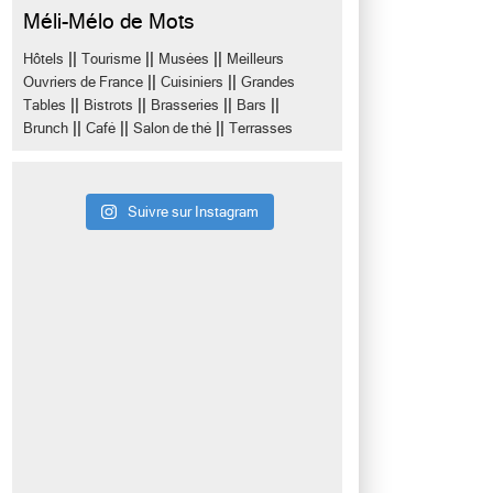
Méli-Mélo de Mots
||
||
||
Hôtels
Tourisme
Musées
Meilleurs
||
||
Ouvriers de France
Cuisiniers
Grandes
||
||
||
||
Tables
Bistrots
Brasseries
Bars
||
||
||
Brunch
Café
Salon de thé
Terrasses
Suivre sur Instagram