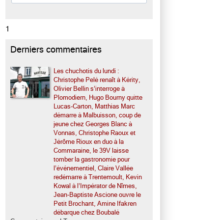
1
Derniers commentaires
Les chuchotis du lundi :
Christophe Pelé renaît à Kérity,
Olivier Bellin s’interroge à
Plomodiern, Hugo Bourny quitte
Lucas-Carton, Matthias Marc
démarre à Malbuisson, coup de
jeune chez Georges Blanc à
Vonnas, Christophe Raoux et
Jérôme Rioux en duo à la
Commaraine, le 39V laisse
tomber la gastronomie pour
l’événementiel, Claire Vallée
redémarre à Trentemoult, Kevin
Kowal à l’Impérator de Nîmes,
Jean-Baptiste Ascione ouvre le
Petit Brochant, Amine Ifakren
débarque chez Boubalé