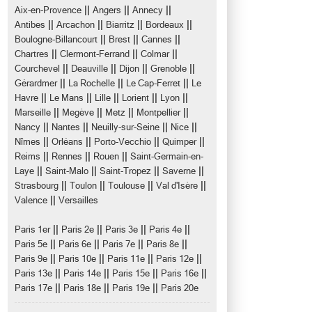
||
||
||
Aix-en-Provence
Angers
Annecy
||
||
||
||
Antibes
Arcachon
Biarritz
Bordeaux
||
||
||
Boulogne-Billancourt
Brest
Cannes
||
||
||
Chartres
Clermont-Ferrand
Colmar
||
||
||
||
Courchevel
Deauville
Dijon
Grenoble
||
||
||
Gérardmer
La Rochelle
Le Cap-Ferret
Le
||
||
||
||
||
Havre
Le Mans
Lille
Lorient
Lyon
||
||
||
||
Marseille
Megève
Metz
Montpellier
||
||
||
||
Nancy
Nantes
Neuilly-sur-Seine
Nice
||
||
||
||
Nîmes
Orléans
Porto-Vecchio
Quimper
||
||
||
Reims
Rennes
Rouen
Saint-Germain-en-
||
||
||
||
Laye
Saint-Malo
Saint-Tropez
Saverne
||
||
||
||
Strasbourg
Toulon
Toulouse
Val d'Isère
||
Valence
Versailles
||
||
||
||
Paris 1er
Paris 2e
Paris 3e
Paris 4e
||
||
||
||
Paris 5e
Paris 6e
Paris 7e
Paris 8e
||
||
||
||
Paris 9e
Paris 10e
Paris 11e
Paris 12e
||
||
||
||
Paris 13e
Paris 14e
Paris 15e
Paris 16e
||
||
||
Paris 17e
Paris 18e
Paris 19e
Paris 20e