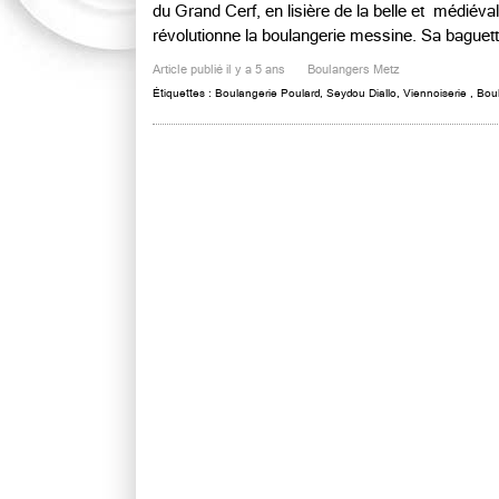
du Grand Cerf, en lisière de la belle et médiéva
révolutionne la boulangerie messine. Sa baguette
Article publié il y a 5 ans
Boulangers Metz
Étiquettes :
Boulangerie Poulard
,
Seydou Diallo
,
Viennoiserie
,
Bou