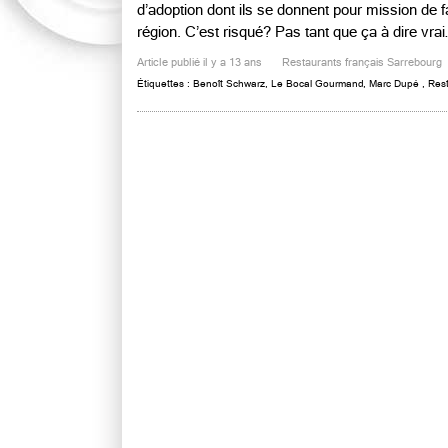
d’adoption dont ils se donnent pour mission de fai
région. C’est risqué? Pas tant que ça à dire vr
Article publié il y a 13 ans
Restaurants français Sarrebourg
Étiquettes :
Benoît Schwarz
,
Le Bocal Gourmand
,
Marc Dupé
,
Rest