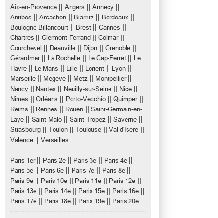
||
||
||
Aix-en-Provence
Angers
Annecy
||
||
||
||
Antibes
Arcachon
Biarritz
Bordeaux
||
||
||
Boulogne-Billancourt
Brest
Cannes
||
||
||
Chartres
Clermont-Ferrand
Colmar
||
||
||
||
Courchevel
Deauville
Dijon
Grenoble
||
||
||
Gérardmer
La Rochelle
Le Cap-Ferret
Le
||
||
||
||
||
Havre
Le Mans
Lille
Lorient
Lyon
||
||
||
||
Marseille
Megève
Metz
Montpellier
||
||
||
||
Nancy
Nantes
Neuilly-sur-Seine
Nice
||
||
||
||
Nîmes
Orléans
Porto-Vecchio
Quimper
||
||
||
Reims
Rennes
Rouen
Saint-Germain-en-
||
||
||
||
Laye
Saint-Malo
Saint-Tropez
Saverne
||
||
||
||
Strasbourg
Toulon
Toulouse
Val d'Isère
||
Valence
Versailles
||
||
||
||
Paris 1er
Paris 2e
Paris 3e
Paris 4e
||
||
||
||
Paris 5e
Paris 6e
Paris 7e
Paris 8e
||
||
||
||
Paris 9e
Paris 10e
Paris 11e
Paris 12e
||
||
||
||
Paris 13e
Paris 14e
Paris 15e
Paris 16e
||
||
||
Paris 17e
Paris 18e
Paris 19e
Paris 20e