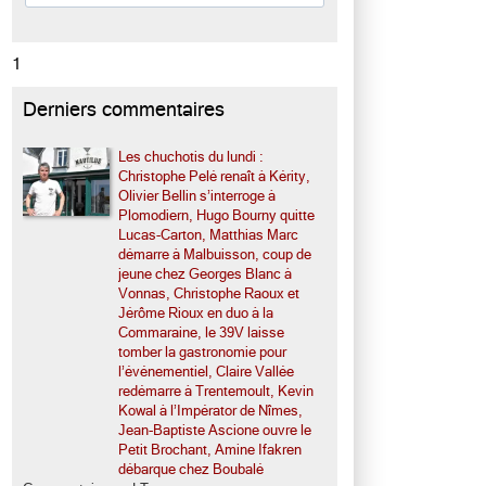
1
Derniers commentaires
Les chuchotis du lundi :
Christophe Pelé renaît à Kérity,
Olivier Bellin s’interroge à
Plomodiern, Hugo Bourny quitte
Lucas-Carton, Matthias Marc
démarre à Malbuisson, coup de
jeune chez Georges Blanc à
Vonnas, Christophe Raoux et
Jérôme Rioux en duo à la
Commaraine, le 39V laisse
tomber la gastronomie pour
l’événementiel, Claire Vallée
redémarre à Trentemoult, Kevin
Kowal à l’Impérator de Nîmes,
Jean-Baptiste Ascione ouvre le
Petit Brochant, Amine Ifakren
débarque chez Boubalé