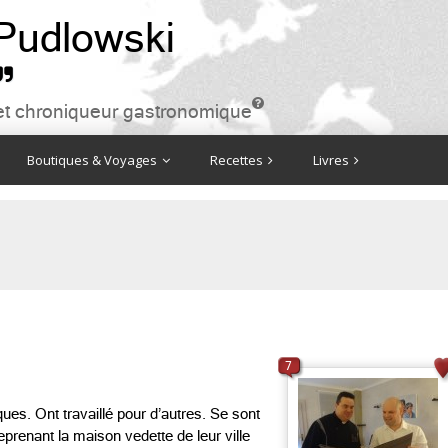
 Pudlowski


ire et chroniqueur gastronomique
Boutiques & Voyages
Recettes
Livres
7
ues. Ont travaillé pour d’autres. Se sont
prenant la maison vedette de leur ville