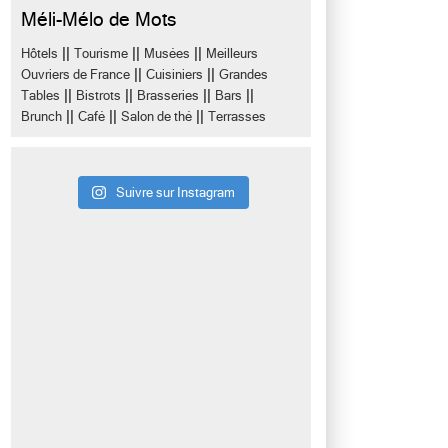
Méli-Mélo de Mots
||
||
||
Hôtels
Tourisme
Musées
Meilleurs
||
||
Ouvriers de France
Cuisiniers
Grandes
||
||
||
||
Tables
Bistrots
Brasseries
Bars
||
||
||
Brunch
Café
Salon de thé
Terrasses
Suivre sur Instagram