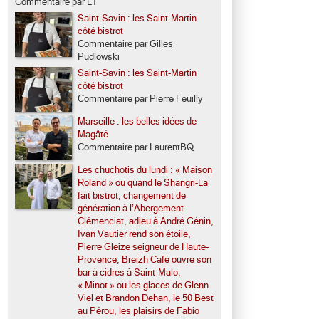
Commentaire par LT
Saint-Savin : les Saint-Martin
côté bistrot
Commentaire par Gilles
Pudlowski
Saint-Savin : les Saint-Martin
côté bistrot
Commentaire par Pierre Feuilly
Marseille : les belles idées de
Magâté
Commentaire par LaurentBQ
Les chuchotis du lundi : « Maison
Roland » ou quand le Shangri-La
fait bistrot, changement de
génération à l’Abergement-
Clémenciat, adieu à André Génin,
Ivan Vautier rend son étoile,
Pierre Gleize seigneur de Haute-
Provence, Breizh Café ouvre son
bar à cidres à Saint-Malo,
« Minot » ou les glaces de Glenn
Viel et Brandon Dehan, le 50 Best
au Pérou, les plaisirs de Fabio