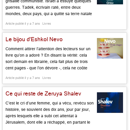
grisaille communiste. Israël a essuyé quelques
guerres. Tadek, écrivain raté, entre deux
mondes, deux pays, qui a quitté sa terre natale
pour Israël et Jérusalem, se confie à sa mère,
Article publié il y a 7 ans
Livres
sur son mariage brisé, sa solitude loin de sa
femme et de son fils. Il décide […]...
Le bijou d’Eshkol Nevo
Comment attirer l’attention des lecteurs sur un
livre qu’on a adoré ? En disant la vérité: cela
sort demain en librairie, cela fait plus de trois
cent pages – que l’on dévore -, cela ne coûte
que 22 € – le prix, sur table, d’une bouteille de
Article publié il y a 7 ans
Livres
muscadet, cela raconte de drôlatique façon la
vie […]...
Ce qui reste de Zeruya Shalev
C’est le cri d’une femme, qui a vécu, revécu son
histoire, se souvient des dix ans, jour par jour,
après lesquels elle a subi cet attentat à
Jérusalem, dont elle a réchappé, en partant le
matin au travail, mais un peu plus tard que