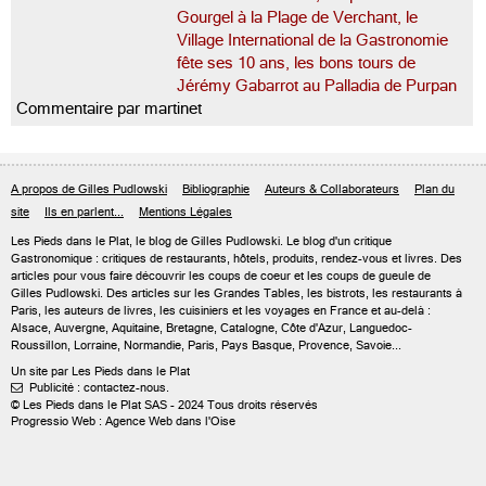
Gourgel à la Plage de Verchant, le
Village International de la Gastronomie
fête ses 10 ans, les bons tours de
Jérémy Gabarrot au Palladia de Purpan
Commentaire par martinet
A propos de Gilles Pudlowski
Bibliographie
Auteurs & Collaborateurs
Plan du
site
Ils en parlent...
Mentions Légales
Les Pieds dans le Plat, le blog de
Gilles Pudlowski
. Le blog d'un critique
Gastronomique : critiques de restaurants, hôtels, produits, rendez-vous et livres. Des
articles pour vous faire découvrir les coups de coeur et les coups de gueule de
Gilles Pudlowski. Des articles sur les Grandes Tables, les bistrots, les restaurants à
Paris, les auteurs de livres, les cuisiniers et les voyages en France et au-delà :
Alsace, Auvergne, Aquitaine, Bretagne, Catalogne, Côte d'Azur, Languedoc-
Roussillon, Lorraine, Normandie, Paris, Pays Basque, Provence, Savoie...
Un site par Les Pieds dans le Plat
Publicité : contactez-nous.

© Les Pieds dans le Plat SAS - 2024 Tous droits réservés
Progressio Web : Agence Web dans l'Oise