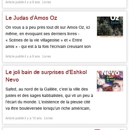
Article publié il y a 9 ans
Livres
d’habitude, car son mari, ses enfants, ce matin
là, étaient en […]...
Le Judas d’Amos Oz
On vous a à peu près tout dit sur Amos Oz, ici
même, en évoquant ses derniers livres –
« Scènes de la vie villageoise » et « Entre
amis » – qui est à la fois l’écrivain creusant son
sillon depuis « Ailleurs peut être » et « Mon
Article publié il y a 9 ans
Livres
Michaël », le militant pour la paix de « Shalom
Arshav », l’homme qui s’interroge […]...
Le joli bain de surprises d’Eshkol
Nevo
Safed, au nord de la Galilée, c’est la ville des
justes et des sages kabbalistes, qui vit un peu à
l’écart du monde. L’existence de la pieuse cité
va être bouleversée lorsqu’un riche américain,
Jeremiah Mandelstrum, décide d’y faire don
Article publié il y a 10 ans
Livres
d’un bain rituel (en hébreu: un mikvé) en
mémoire de son épouse récemment décédée.