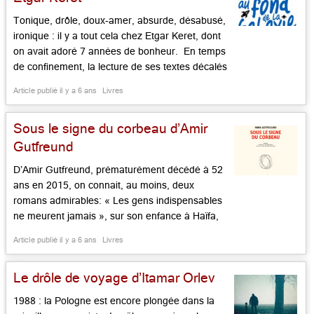
Tonique, drôle, doux-amer, absurde, désabusé,
ironique : il y a tout cela chez Etgar Keret, dont
on avait adoré 7 années de bonheur. En temps
de confinement, la lecture de ses textes décalés
valent tous les anti-dépresseurs. Ses 22
Article publié il y a 6 ans
Livres
nouvelles, de longueur inégale placent le
malaise d’être à la hauteur d’un bel art. Un
Sous le signe du corbeau d’Amir
homme […]...
Gutfreund
D’Amir Gutfreund, prématurément décédé à 52
ans en 2015, on connait, au moins, deux
romans admirables: « Les gens indispensables
ne meurent jamais », sur son enfance à Haïfa,
celle d’un fils d’une famille rescapée de a
Article publié il y a 6 ans
Livres
Shoah, et « Pour elle, volent les héros »,
l’histoire d’un groupe de jeunes gens, à Haïfa,
Le drôle de voyage d’Itamar Orlev
tous amoureux de la jolie […]...
1988 : la Pologne est encore plongée dans la