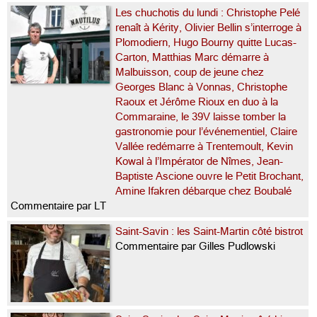
Les chuchotis du lundi : Christophe Pelé
renaît à Kérity, Olivier Bellin s’interroge à
Plomodiern, Hugo Bourny quitte Lucas-
Carton, Matthias Marc démarre à
Malbuisson, coup de jeune chez
Georges Blanc à Vonnas, Christophe
Raoux et Jérôme Rioux en duo à la
Commaraine, le 39V laisse tomber la
gastronomie pour l’événementiel, Claire
Vallée redémarre à Trentemoult, Kevin
Kowal à l’Impérator de Nîmes, Jean-
Baptiste Ascione ouvre le Petit Brochant,
Amine Ifakren débarque chez Boubalé
Commentaire par LT
Saint-Savin : les Saint-Martin côté bistrot
Commentaire par Gilles Pudlowski