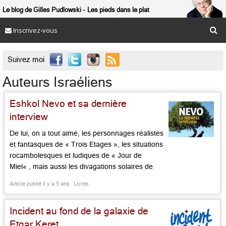
Le blog de Gilles Pudlowski
Les pieds dans le plat
Inscrivez-vous

Suivez moi
Auteurs Israéliens
Eshkol Nevo et sa dernière
interview
De lui, on a tout aimé, les personnages réalistes
et fantasques de « Trois Etages », les situations
rocambolesques et ludiques de « Jour de
Miel« , mais aussi les divagations solaires de
Neuland, celle d’un fils en quête de son père, et
Article publié il y a 5 ans
Livres
les désirs et ambitions de quatre amis autour de
la Coupe du Monde de football de […]...
Incident au fond de la galaxie de
Etgar Keret