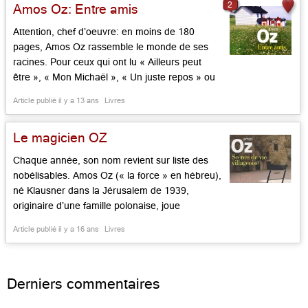
2
Amos Oz: Entre amis
Le […]...
Attention, chef d’oeuvre: en moins de 180
pages, Amos Oz rassemble le monde de ses
racines. Pour ceux qui ont lu « Ailleurs peut
être », « Mon Michaël », « Un juste repos » ou
« la Boîte Noire » – ces romans de réflexion sur
Article publié il y a 13 ans
Livres
un Israël s’interrogeant sur son destin -, ce livre
sera comme une retrouvaille. Et pour les […]...
Le magicien OZ
Chaque année, son nom revient sur liste des
nobélisables. Amos Oz (« la force » en hébreu),
né Klausner dans la Jérusalem de 1939,
originaire d’une famille polonaise, joue
désormais le rôle de sage dans sa demeure
Article publié il y a 16 ans
Livres
d’Arad aux portes du désert. Il fut militant
fondateur de Shalom Arshav (« la paix
maintenant »), lutta […]...
Derniers commentaires