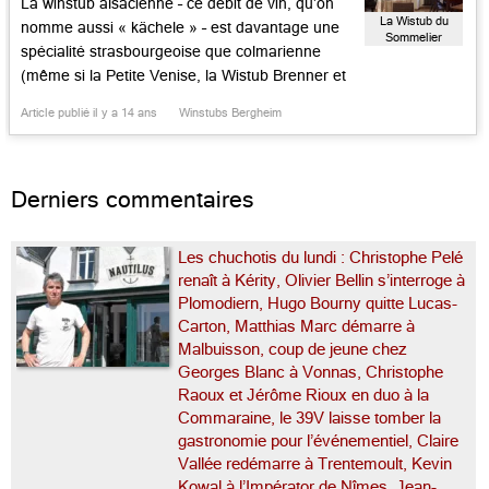
La winstub alsacienne – ce débit de vin, qu’on
La Wistub du
nomme aussi « kächele » – est davantage une
Sommelier
spécialité strasbourgeoise que colmarienne
(même si la Petite Venise, la Wistub Brenner et
la Ville de Paris existent avec charme) ou
Article publié il y a 14 ans
Winstubs Bergheim
sélestadienne (le Bon Pichet est une bonne
table). A l’origine, il s’agissait pour les vignerons
de venir dans […]...
Derniers commentaires
Les chuchotis du lundi : Christophe Pelé
renaît à Kérity, Olivier Bellin s’interroge à
Plomodiern, Hugo Bourny quitte Lucas-
Carton, Matthias Marc démarre à
Malbuisson, coup de jeune chez
Georges Blanc à Vonnas, Christophe
Raoux et Jérôme Rioux en duo à la
Commaraine, le 39V laisse tomber la
gastronomie pour l’événementiel, Claire
Vallée redémarre à Trentemoult, Kevin
Kowal à l’Impérator de Nîmes, Jean-