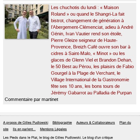
Les chuchotis du lundi : « Maison
Roland » ou quand le Shangri-La fait
bistrot, changement de génération à
l’Abergement-Clémenciat, adieu à André
Génin, Ivan Vautier rend son étoile,
Pierre Gleize seigneur de Haute-
Provence, Breizh Café ouvre son bar à
cidres à Saint-Malo, « Minot » ou les
glaces de Glenn Viel et Brandon Dehan,
le 50 Best au Pérou, les plaisirs de Fabio
Gourgel à la Plage de Verchant, le
Village International de la Gastronomie
fête ses 10 ans, les bons tours de
Jérémy Gabarrot au Palladia de Purpan
Commentaire par martinet
A propos de Gilles Pudlowski
Bibliographie
Auteurs & Collaborateurs
Plan du
site
Ils en parlent...
Mentions Légales
Les Pieds dans le Plat, le blog de
Gilles Pudlowski
. Le blog d'un critique