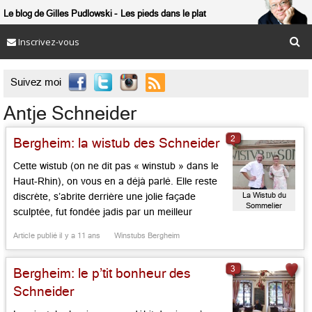
Le blog de Gilles Pudlowski
Les pieds dans le plat
Inscrivez-vous

Suivez moi
Antje Schneider
2
Bergheim: la wistub des Schneider
Cette wistub (on ne dit pas « winstub » dans le
Haut-Rhin), on vous en a déjà parlé. Elle reste
La Wistub du
discrète, s’abrite derrière une jolie façade
Sommelier
sculptée, fut fondée jadis par un meilleur
sommelier de France, Jean-Marie Stockel,
Article publié il y a 11 ans
Winstubs Bergheim
ancien de chez, excusez du peu, Chapel, Jung,
Haeberlin. Les Schneider qui ont le cv plus
3
Bergheim: le p’tit bonheur des
modeste – Patrick, […]...
Schneider