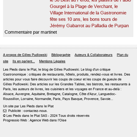
le 50 Best au Pérou, les plaisirs de Fabio
Gourgel à la Plage de Verchant, le
Village International de la Gastronomie
fête ses 10 ans, les bons tours de
Jérémy Gabarrot au Palladia de Purpan
Commentaire par martinet
A propos de Gilles Pudlowski
Bibliographie
Auteurs & Collaborateurs
Plan du
site
Ils en parlent...
Mentions Légales
Les Pieds dans le Plat, le blog de
Gilles Pudlowski
. Le blog d'un critique
Gastronomique : critiques de restaurants, hôtels, produits, rendez-vous et livres. Des
articles pour vous faire découvrir les coups de coeur et les coups de gueule de
Gilles Pudlowski. Des articles sur les Grandes Tables, les bistrots, les restaurants à
Paris, les auteurs de livres, les cuisiniers et les voyages en France et au-delà :
Alsace, Auvergne, Aquitaine, Bretagne, Catalogne, Côte d'Azur, Languedoc-
Roussillon, Lorraine, Normandie, Paris, Pays Basque, Provence, Savoie...
Un site par Les Pieds dans le Plat
Publicité : contactez-nous.

© Les Pieds dans le Plat SAS - 2024 Tous droits réservés
Progressio Web : Agence Web dans l'Oise