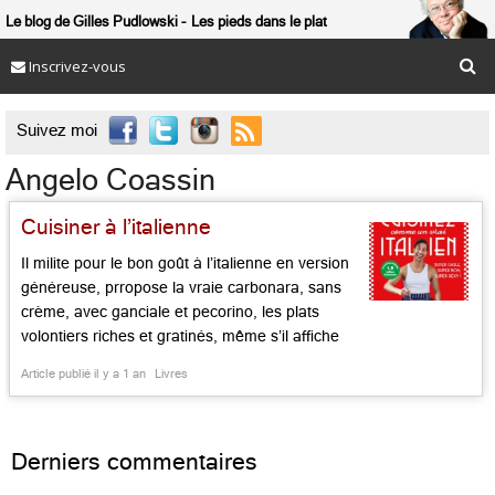
Le blog de Gilles Pudlowski
Les pieds dans le plat
Inscrivez-vous

Suivez moi
Angelo Coassin
Cuisiner à l’italienne
Il milite pour le bon goût à l’italienne en version
généreuse, prropose la vraie carbonara, sans
crème, avec ganciale et pecorino, les plats
volontiers riches et gratinés, même s’il affiche
une silhouette filiforme dans ses « marcels »
Article publié il y a 1 an
Livres
blancs et rayés. Facile, bon, sexy : ce sont les
trois mantras affiché par Angelo Cassin,
américain d’origine italienne, […]...
Derniers commentaires