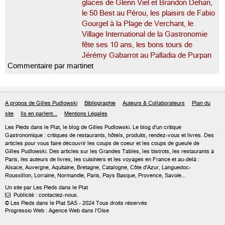
glaces de Glenn Viel et Brandon Dehan,
le 50 Best au Pérou, les plaisirs de Fabio
Gourgel à la Plage de Verchant, le
Village International de la Gastronomie
fête ses 10 ans, les bons tours de
Jérémy Gabarrot au Palladia de Purpan
Commentaire par martinet
A propos de Gilles Pudlowski
Bibliographie
Auteurs & Collaborateurs
Plan du
site
Ils en parlent...
Mentions Légales
Les Pieds dans le Plat, le blog de
Gilles Pudlowski
. Le blog d'un critique
Gastronomique : critiques de restaurants, hôtels, produits, rendez-vous et livres. Des
articles pour vous faire découvrir les coups de coeur et les coups de gueule de
Gilles Pudlowski. Des articles sur les Grandes Tables, les bistrots, les restaurants à
Paris, les auteurs de livres, les cuisiniers et les voyages en France et au-delà :
Alsace, Auvergne, Aquitaine, Bretagne, Catalogne, Côte d'Azur, Languedoc-
Roussillon, Lorraine, Normandie, Paris, Pays Basque, Provence, Savoie...
Un site par Les Pieds dans le Plat
Publicité : contactez-nous.

© Les Pieds dans le Plat SAS - 2024 Tous droits réservés
Progressio Web : Agence Web dans l'Oise